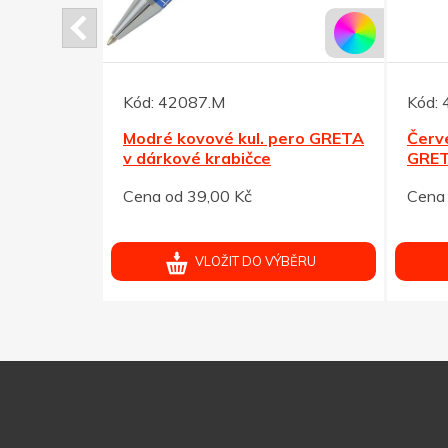
Kód:
42087.M
Kód:
čkového
Modré kovové kul. pero GRETA
Červ
v dárkové krabičce
GRET
Cena od 39,00 Kč
Cena 
ÝBĚRU
VLOŽIT DO VÝBĚRU