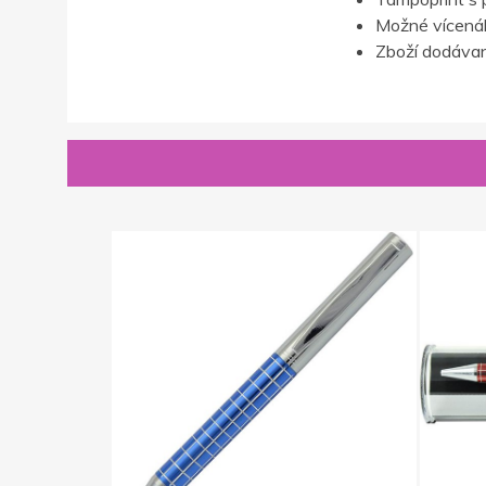
Možné vícenák
Zboží dodávan