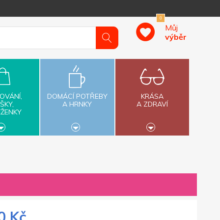
0
Můj
výběr
OVÁNÍ,
DOMÁCÍ POTŘEBY
KRÁSA
ŠKY,
A HRNKY
A ZDRAVÍ
ĚŽENKY
0 Kč