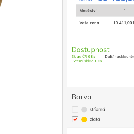
Množství
1
Vaše cena
10 411,00 
Dostupnost
Sklad ČR
0 Ks
Další naskladněn
Externí sklad
1 Ks
Barva
stříbrná
zlatá