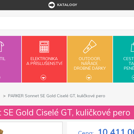
KATALOGY
TIL
ELEKTRONIKA
OUTDOOR,
CEST
A PŘÍSLUŠENSTVÍ
NÁŘADÍ,
TA
DROBNÉ DÁRKY
PEN
PARKER Sonnet SE Gold Ciselé GT, kuličkové pero
SE Gold Ciselé GT, kuličkové pero
10 411,0
Cena: