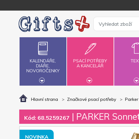
KALENDÁŘE,
PSACÍ POTŘEBY
TEX
DIÁŘE,
A KANCELÁŘ
NOVOROČENKY
Hlavní strana
Značkové psací potřeby
Parker
| PARKER Sonnet 
Kód: 68.5259267
NOVINKA