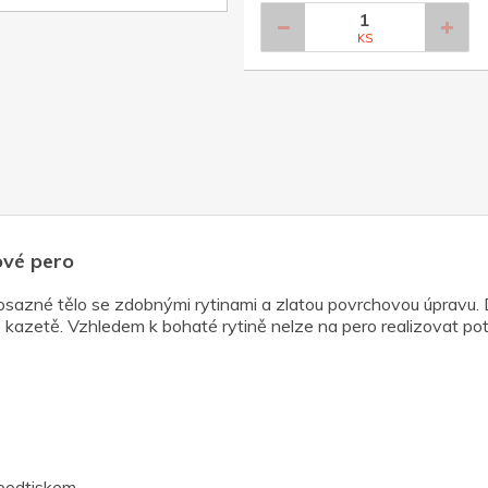
KS
ové pero
sazné tělo se zdobnými rytinami a zlatou povrchovou úpravu. 
 kazetě. Vzhledem k bohaté rytině nelze na pero realizovat pot
podtiskem