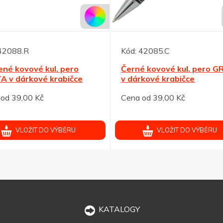
42088.R
Kód:
42085.C
ené kovové kul. pero
Černé kovové kul. pero G
A v dárkové krabičce
v dárkové krabičce
od 39,00 Kč
Cena od 39,00 Kč
VLOŽIT DO VÝBĚRU
VLOŽIT DO VÝBĚRU
KATALOGY