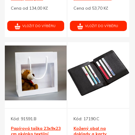
pouzdro s kroužkem
Cena od 134,00 Kč
Cena od 53,70 Kč
VLOŽIT DO VÝBĚRU
VLOŽIT DO VÝBĚRU
Kód:
91591.B
Kód:
17190.C
Papírová taška 23x9x23
Kožený obal na
cm,okénko,textilní
doklady a karty