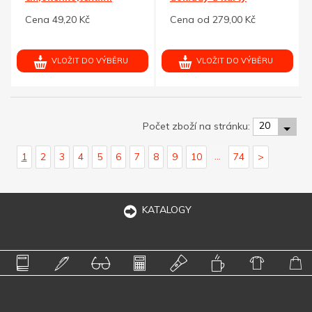
šňůrka
Cena 49,20 Kč
Cena od 279,00 Kč
VLOŽIT DO VÝBĚRU
VLOŽIT DO VÝBĚRU
20
Počet zboží na stránku:
...
1
2
3
4
5
6
7
8
9
10
74
>
KATALOGY