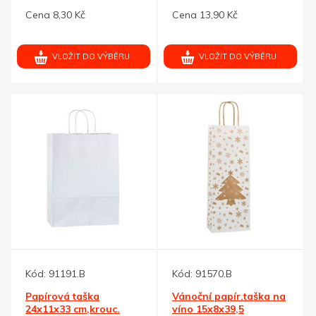
šňůra, bílá-kraft
vínová
Cena 8,30 Kč
Cena 13,90 Kč
VLOŽIT DO VÝBĚRU
VLOŽIT DO VÝBĚRU
Kód:
91191.B
Kód:
91570.B
Papírová taška
Vánoční papír.taška na
24x11x33 cm,krouc.
víno 15x8x39,5