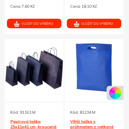
šňůra, bílá-kraft
cm,krouc.drž.
Cena 7,60 Kč
Cena 18,10 Kč
VLOŽIT DO VÝBĚRU
VLOŽIT DO VÝBĚRU
Kód:
911E3.M
Kód:
81234.M
Papírová taška
Větší taška s
25x11x41 cm, kroucená
průhmatem z netkané