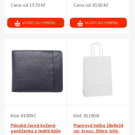
pončo
karabinou
Cena od 13,70 Kč
Cena od 30,50 Kč
VLOŽIT DO VÝBĚRU
VLOŽIT DO VÝBĚRU
Kód:
61009.C
Kód:
91190.B
Pánská černá kožená
Papírová taška 18x8x24
peněženka z lesklé kůže
cm, krouc. šňůra, bílá-