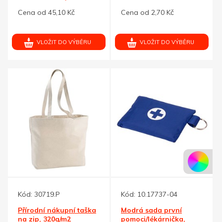
g/m2, přírodní
Cena od 45,10 Kč
Cena od 2,70 Kč
VLOŽIT DO VÝBĚRU
VLOŽIT DO VÝBĚRU
Kód:
30719.P
Kód:
10.17737-04
Přírodní nákupní taška
Modrá sada první
na zip, 320g/m2
pomoci/lékárnička,