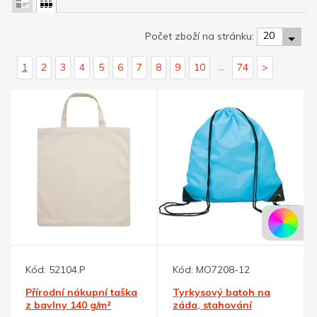
20
Počet zboží na stránku:
...
1
2
3
4
5
6
7
8
9
10
74
>
Kód:
52104.P
Kód:
MO7208-12
Přírodní nákupní taška
Tyrkysový batoh na
z bavlny 140 g/m²
záda, stahování