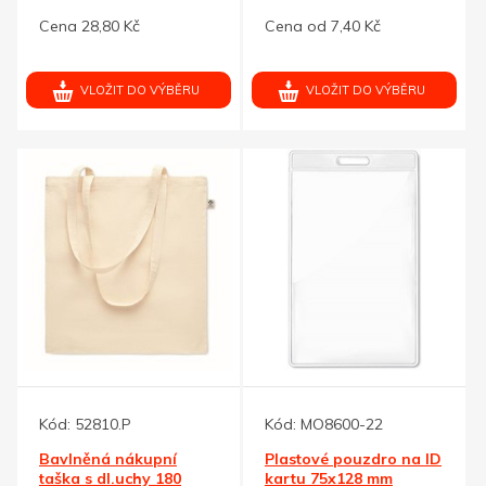
šňůra, modrá
textilie, modrá
Cena 28,80 Kč
Cena od 7,40 Kč
VLOŽIT DO VÝBĚRU
VLOŽIT DO VÝBĚRU
Kód:
52810.P
Kód:
MO8600-22
Bavlněná nákupní
Plastové pouzdro na ID
taška s dl.uchy 180
kartu 75x128 mm