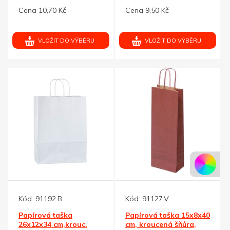
krouc.šňůra, natural
bílá
Cena 10,70 Kč
Cena 9,50 Kč
VLOŽIT DO VÝBĚRU
VLOŽIT DO VÝBĚRU
Kód:
91192.B
Kód:
91127.V
Papírová taška
Papírová taška 15x8x40
26x12x34 cm,krouc.
cm, kroucená šňůra,