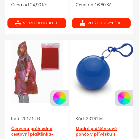
šňůrami
Cena od 24,90 Kč
Cena od 16,80 Kč
VLOŽIT DO VÝBĚRU
VLOŽIT DO VÝBĚRU
Kód:
20171.TR
Kód:
20161.M
Červená průhledná
Modré pláštěnkové
cestovní pláštěnka-
pončo v přívěsku s