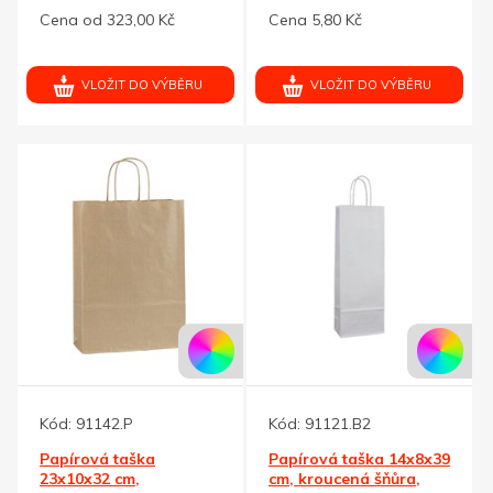
s ražbou
kraft
Cena od 323,00 Kč
Cena 5,80 Kč
VLOŽIT DO VÝBĚRU
VLOŽIT DO VÝBĚRU
Kód:
91142.P
Kód:
91121.B2
Papírová taška
Papírová taška 14x8x39
23x10x32 cm,
cm, kroucená šňůra,