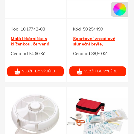
Kód:
10.17742-08
Kód:
50.254499
Malá lékárnička s
Sportovní zrcadlové
klíčenkou, červená
sluneční brýle,
vícebarevné
Cena od 54,60 Kč
Cena od 88,50 Kč
VLOŽIT DO VÝBĚRU
VLOŽIT DO VÝBĚRU