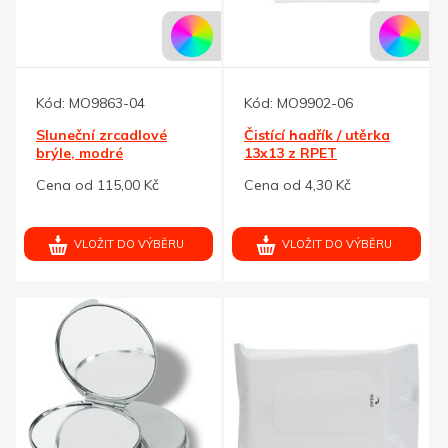
Kód:
MO9863-04
Kód:
MO9902-06
Sluneční zrcadlové
Čistící hadřík / utěrka
brýle, modré
13x13 z RPET
mikrovlákna, bílý
Cena od 115,00 Kč
Cena od 4,30 Kč
VLOŽIT DO VÝBĚRU
VLOŽIT DO VÝBĚRU