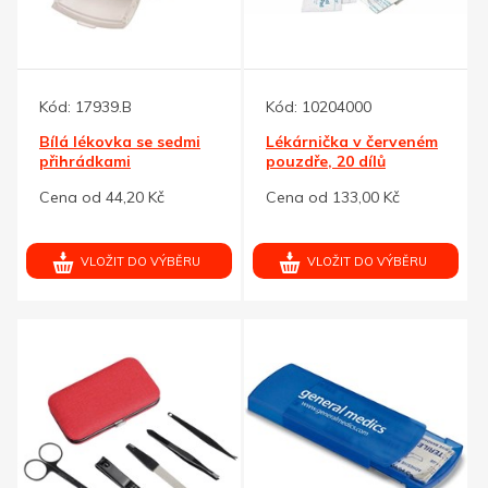
Kód:
17939.B
Kód:
10204000
Bílá lékovka se sedmi
Lékárnička v červeném
přihrádkami
pouzdře, 20 dílů
Cena od 44,20 Kč
Cena od 133,00 Kč
VLOŽIT DO VÝBĚRU
VLOŽIT DO VÝBĚRU