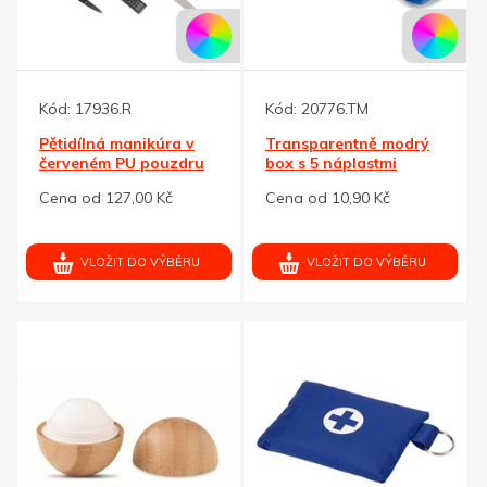
Kód:
17936.R
Kód:
20776.TM
Pětidílná manikúra v
Transparentně modrý
červeném PU pouzdru
box s 5 náplastmi
Cena od 127,00 Kč
Cena od 10,90 Kč
VLOŽIT DO VÝBĚRU
VLOŽIT DO VÝBĚRU