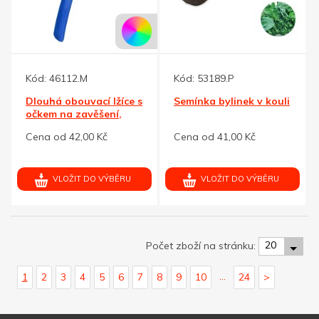
Kód:
46112.M
Kód:
53189.P
Dlouhá obouvací lžíce s
Semínka bylinek v kouli
očkem na zavěšení,
modrá
Cena od 42,00 Kč
Cena od 41,00 Kč
VLOŽIT DO VÝBĚRU
VLOŽIT DO VÝBĚRU
20
Počet zboží na stránku:
...
1
2
3
4
5
6
7
8
9
10
24
>