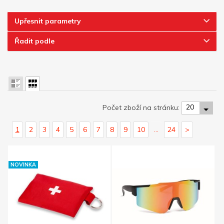
Upřesnit parametry
Řadit podle
20
Počet zboží na stránku:
...
1
2
3
4
5
6
7
8
9
10
24
>
NOVINKA