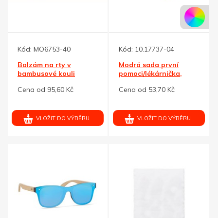
Kód:
MO6753-40
Kód:
10.17737-04
Balzám na rty v
Modrá sada první
bambusové kouli
pomoci/lékárnička,
pouzdro s kroužkem
Cena od 95,60 Kč
Cena od 53,70 Kč
VLOŽIT DO VÝBĚRU
VLOŽIT DO VÝBĚRU