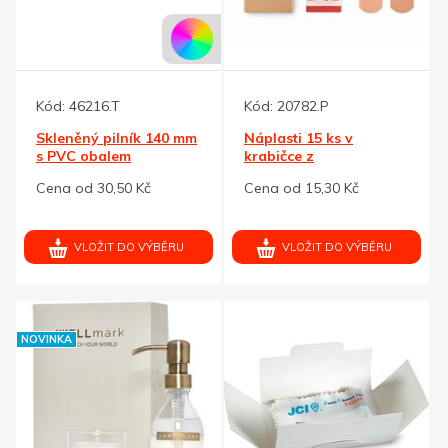
Kód:
46216.T
Kód:
20782.P
Skleněný pilník 140 mm
Náplasti 15 ks v
s PVC obalem
krabičce z
recyklovaného papíru
Cena od 30,50 Kč
Cena od 15,30 Kč
VLOŽIT DO VÝBĚRU
VLOŽIT DO VÝBĚRU
NOVINKA