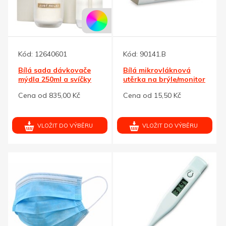
Kód:
12640601
Kód:
90141.B
Bílá sada dávkovače
Bílá mikrovláknová
mýdla 250ml a svíčky
utěrka na brýle/monitor
150g
90x148
Cena od 835,00 Kč
Cena od 15,50 Kč
VLOŽIT DO VÝBĚRU
VLOŽIT DO VÝBĚRU