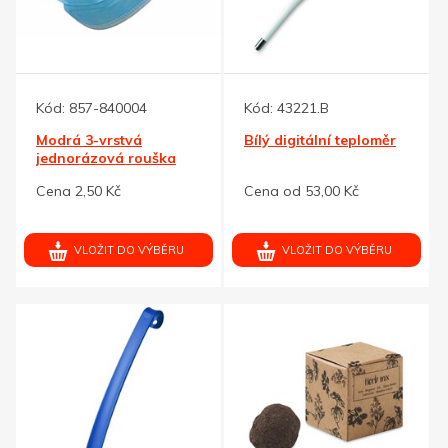
Kód:
857-840004
Kód:
43221.B
Modrá 3-vrstvá
Bílý digitální teploměr
jednorázová rouška
Cena 2,50 Kč
Cena od 53,00 Kč
VLOŽIT DO VÝBĚRU
VLOŽIT DO VÝBĚRU