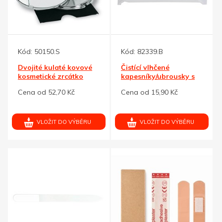
Kód:
50150.S
Kód:
82339.B
Dvojité kulaté kovové
Čistící vlhčené
kosmetické zrcátko
kapesníky/ubrousky s
bílým uzávěrem
Cena od 52,70 Kč
Cena od 15,90 Kč
VLOŽIT DO VÝBĚRU
VLOŽIT DO VÝBĚRU