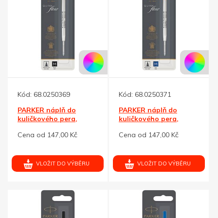
Kód:
68.0250369
Kód:
68.0250371
PARKER náplň do
PARKER náplň do
kuličkového pera,
kuličkového pera,
černá M
modrá M
Cena od 147,00 Kč
Cena od 147,00 Kč
VLOŽIT DO VÝBĚRU
VLOŽIT DO VÝBĚRU