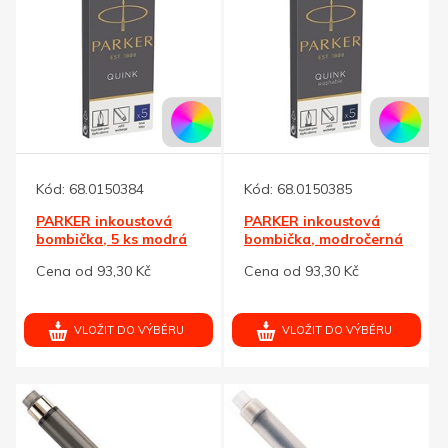
Kód:
68.0150384
Kód:
68.0150385
PARKER inkoustová
PARKER inkoustová
bombička, 5 ks modrá
bombička, modročerná
Cena od 93,30 Kč
Cena od 93,30 Kč
VLOŽIT DO VÝBĚRU
VLOŽIT DO VÝBĚRU