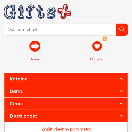
0
Menu
Můj výběr
Katalog
Barva
Cena
Dostupnost
Zrušit všechny parametry