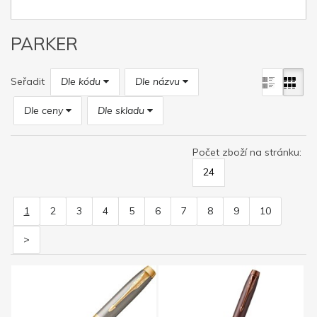
PARKER
Seřadit
Dle kódu
Dle názvu
Dle ceny
Dle skladu
Počet zboží na stránku:
24
1
2
3
4
5
6
7
8
9
10
>