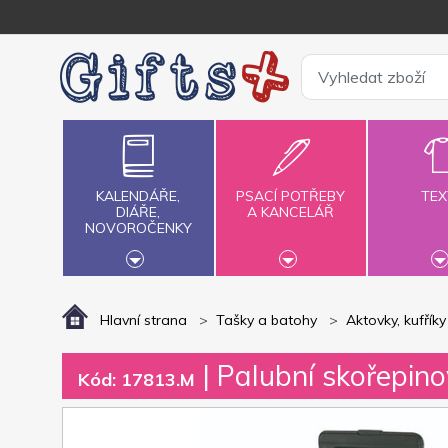
KALENDÁŘE,
PSACÍ POTŘEBY
TEX
DIÁŘE,
A KANCELÁŘ
NOVOROČENKY
Hlavní strana
Tašky a batohy
Aktovky, kufříky
| Palubní skořepino
Kód: 17813.M