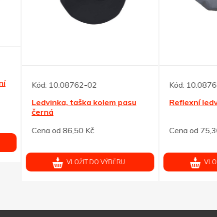
10.08762-02
Kód:
10.08765-01
inka, taška kolem pasu
Reflexní ledvinka, stříbrná
á
od 86,50 Kč
Cena od 75,30 Kč
VLOŽIT DO VÝBĚRU
VLOŽIT DO VÝBĚRU