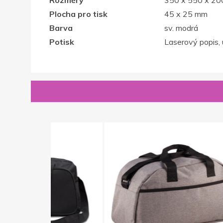
Rozměry
350 x 550 x 2
Plocha pro tisk
45 x 25 mm
Barva
sv. modrá
Potisk
Laserový popis, u
Novinka