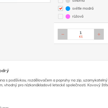
stříbrná
světle modrá
růžová
KS
modrý
trana s podšívkou, rozdělovačem a popruhy na zip, uzamykatelný
m, vhodný pro nízkonákladové letecké společnosti. Kovový štíte