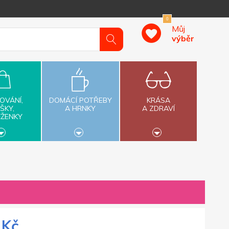
0
Můj
výběr
OVÁNÍ,
DOMÁCÍ POTŘEBY
KRÁSA
ŠKY,
A HRNKY
A ZDRAVÍ
ĚŽENKY
 Kč