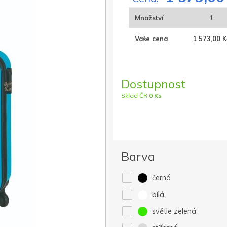
Množství
1
Vaše cena
1 573,00 K
Dostupnost
Sklad ČR
0 Ks
Barva
černá
bílá
světle zelená