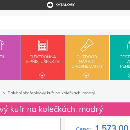
KATALOGY
TIL
ELEKTRONIKA
OUTDOOR,
CEST
A PŘÍSLUŠENSTVÍ
NÁŘADÍ,
TA
DROBNÉ DÁRKY
PEN
Palubní skořepinový kufr na kolečkách, modrý
vý kufr na kolečkách, modrý
1 573,00
Cena: