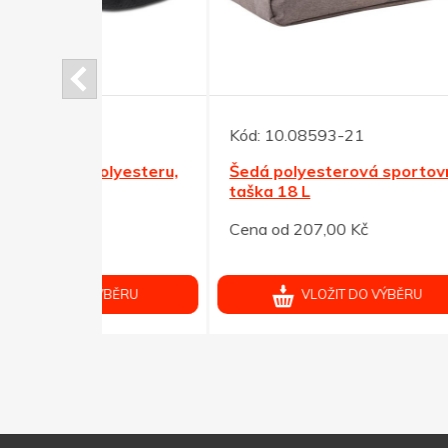
Kód:
10.08593-21
lyesteru,
Šedá polyesterová sportovní
Kód:
taška 18 L
Ledv
Cena od 207,00 Kč
čern
Cena 
ÝBĚRU
VLOŽIT DO VÝBĚRU