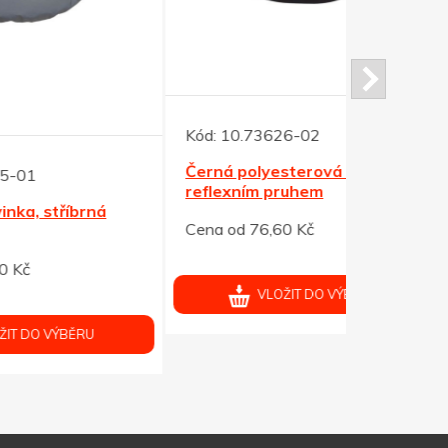
Kód:
10.73626-02
Kód:
10.73
Černá polyesterová ledvinka s
Voděodolný
reflexním pruhem
držákem na
Cena od 76,60 Kč
Cena od 93
VLOŽIT DO VÝBĚRU
V