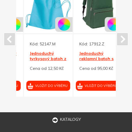
Kód:
52147.M
Kód:
17912.Z
Kód:
lněný
Jednoduchý
Jednoduchý
Námo
tyrkysový batoh z
reklamní batoh s
jedn
netkané textilie
přední
rekl
0 Kč
Cena od 12,50 Kč
Cena od 95,00 Kč
Cena 
kapsou,tm.zelený
VÝBĚRU
VLOŽIT DO VÝBĚRU
VLOŽIT DO VÝBĚRU
VL
KATALOGY