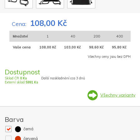
108,00 Kč
Cena:
Množství
1
40
200
400
Vaše cena
108,00 Kč
103,00 Kč
98,60 Kč
95,80 Kč
Všechny ceny jsou bez DPH
Dostupnost
Sklad ČR
0 Ks
Další naskladnění cca 3 dnů
Externí sklad
5991 Ks
Všechny varianty
Barva
černá
červená