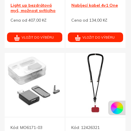
Light up bezdrátová
Nabíjecí kabel 4v1 One
myš, možnost svítícího
loga
Cena od 407,00 Kč
Cena od 134,00 Kč
VLOŽIT DO VÝBĚRU
VLOŽIT DO VÝBĚRU
Kód:
MO6171-03
Kód:
12426321