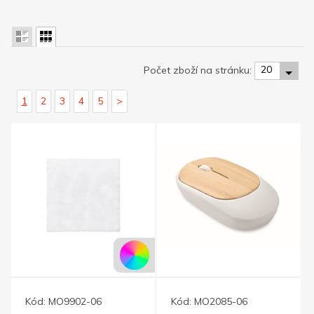
20
Počet zboží na stránku:
1
2
3
4
5
>
Kód:
MO9902-06
Kód:
MO2085-06