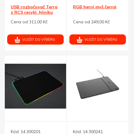
USB rozbočovač Terra
RGB herní myš černá
z RCS recykl. hliníku
Cena od 311,00 Kč
Cena od 249,00 Kč
VLOŽIT DO VÝBĚRU
VLOŽIT DO VÝBĚRU
Kód:
14.300201
Kód:
14.300241