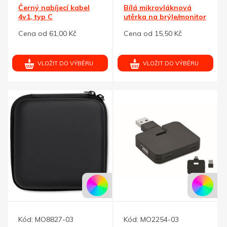
Černý nabíjecí kabel
Bílá mikrovláknová
4v1, typ C
utěrka na brýle/monitor
90x148
Cena od 61,00 Kč
Cena od 15,50 Kč
VLOŽIT DO VÝBĚRU
VLOŽIT DO VÝBĚRU
Kód:
MO8827-03
Kód:
MO2254-03