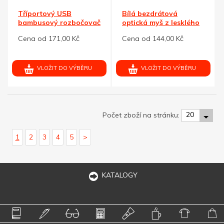
Tříportový USB
Bílá bezdrátová
bambusový rozbočovač
optická myš z lesklého
ABS
Cena od 171,00 Kč
Cena od 144,00 Kč
VLOŽIT DO VÝBĚRU
VLOŽIT DO VÝBĚRU
20
Počet zboží na stránku:
1
2
3
4
5
>
KATALOGY