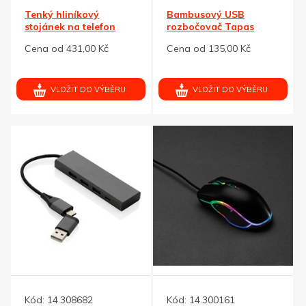
Tenký hliníkový
Bambusový USB
stojánek na telefon
rozbočovač Tapas
Cena od 431,00 Kč
Cena od 135,00 Kč
VLOŽIT DO VÝBĚRU
VLOŽIT DO VÝBĚRU
Kód:
14.308682
Kód:
14.300161