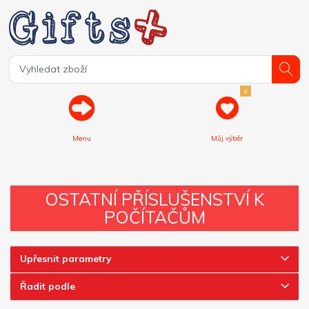
0
Menu
Můj výběr
OSTATNÍ PŘÍSLUŠENSTVÍ K
POČÍTAČŮM
Upřesnit parametry
Řadit podle