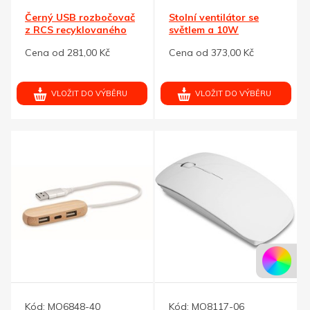
Černý USB rozbočovač
Stolní ventilátor se
z RCS recyklovaného
světlem a 10W
plastu
nabíječkou
Cena od 281,00 Kč
Cena od 373,00 Kč
VLOŽIT DO VÝBĚRU
VLOŽIT DO VÝBĚRU
Kód:
MO6848-40
Kód:
MO8117-06