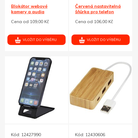
Blokátor webové
Červená nastavitelná
kamery a audia
šňůrka pro telefon
Cena od 109,00 Kč
Cena od 106,00 Kč
VLOŽIT DO VÝBĚRU
VLOŽIT DO VÝBĚRU
Kód:
12427990
Kód:
12430606