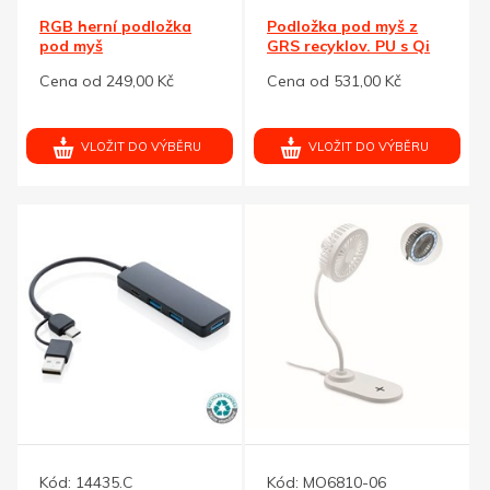
RGB herní podložka
Podložka pod myš z
pod myš
GRS recyklov. PU s Qi
nabíječkou
Cena od 249,00 Kč
Cena od 531,00 Kč
VLOŽIT DO VÝBĚRU
VLOŽIT DO VÝBĚRU
Kód:
14435.C
Kód:
MO6810-06