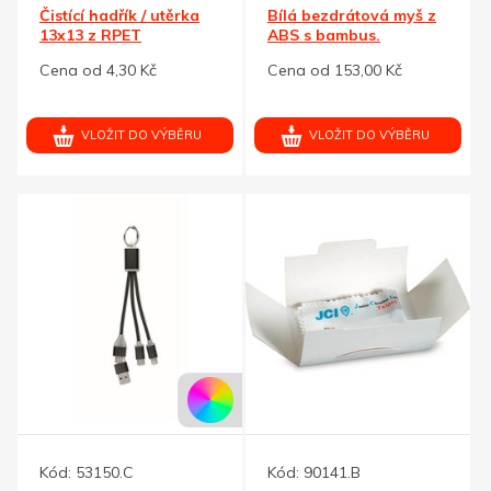
Čistící hadřík / utěrka
Bílá bezdrátová myš z
13x13 z RPET
ABS s bambus.
mikrovlákna, bílý
povrchem
Cena od 4,30 Kč
Cena od 153,00 Kč
VLOŽIT DO VÝBĚRU
VLOŽIT DO VÝBĚRU
Kód:
53150.C
Kód:
90141.B