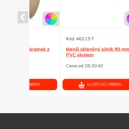
Kód:
46215.T
Kód:
náramek z
Menší skleněný pilník 90 mm s
Dlouh
PVC obalem
na za
Cena od 28,30 Kč
Cena 
ÝBĚRU
VLOŽIT DO VÝBĚRU