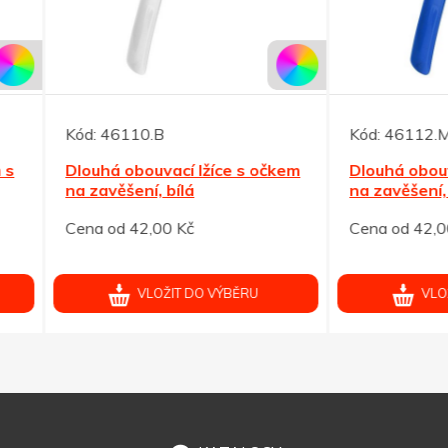
46110.B
Kód:
46112.M
á obouvací lžíce s očkem
Dlouhá obouvací lžíce s o
věšení, bílá
na zavěšení, modrá
od 42,00 Kč
Cena od 42,00 Kč
VLOŽIT DO VÝBĚRU
VLOŽIT DO VÝBĚRU