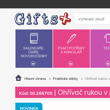
KALENDÁŘE,
PSACÍ POTŘEBY
TEX
DIÁŘE,
A KANCELÁŘ
NOVOROČENKY
Hlavní strana
Praktické dárky
Ohřívač rukou 
| Ohřívač rukou v
Kód: 50.266705
NOVINKA