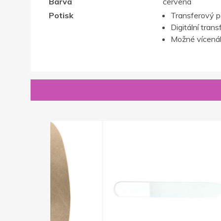
Barva
červená
Potisk
Transferový p
Digitální trans
Možné vícenák