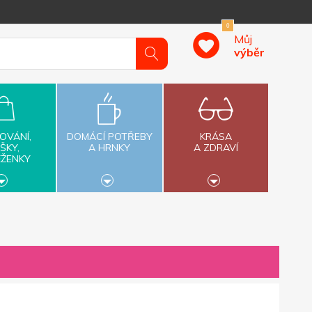
0
Můj
výběr
OVÁNÍ,
DOMÁCÍ POTŘEBY
KRÁSA
ŠKY,
A HRNKY
A ZDRAVÍ
ĚŽENKY