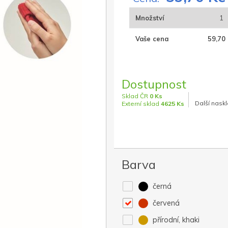
Množství
1
Vaše cena
59,70 
Dostupnost
Sklad ČR
0 Ks
Další naskl
Externí sklad
4625 Ks
Barva
černá
červená
přírodní, khaki