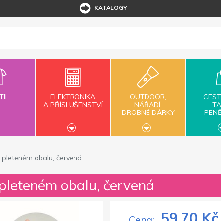
KATALOGY
TIL
ELEKTRONIKA
OUTDOOR,
CEST
A PŘÍSLUŠENSTVÍ
NÁŘADÍ,
TA
DROBNÉ DÁRKY
PEN
v pleteném obalu, červená
 pleteném obalu, červená
59,70 Kč
Cena: