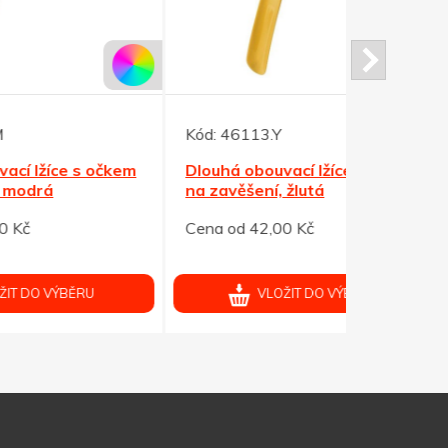
Kód:
46113.Y
Kód:
46115
čkem
Dlouhá obouvací lžíce s očkem
Dlouhá obo
na zavěšení, žlutá
na zavěšen
Cena od 42,00 Kč
Cena od 42
VLOŽIT DO VÝBĚRU
V