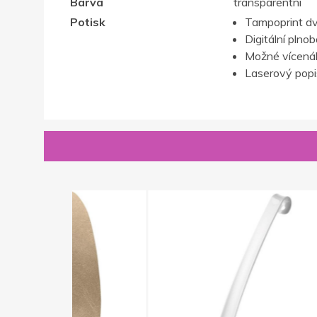
Barva
transparentní
Potisk
Tampoprint d
Digitální plno
Možné vícenák
Laserový popis,