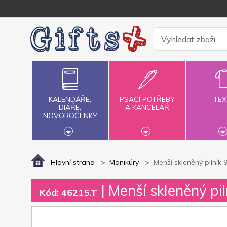
KALENDÁŘE,
PSACÍ POTŘEBY
TEX
DIÁŘE,
A KANCELÁŘ
NOVOROČENKY
Hlavní strana
Manikúry
Menší skleněný pilní
| Menší skleněný p
Kód: 46215.T