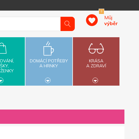
0
Můj
výběr
OVÁNÍ,
DOMÁCÍ POTŘEBY
KRÁSA
ŠKY,
A HRNKY
A ZDRAVÍ
ĚŽENKY