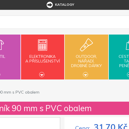
KATALOGY
TIL
ELEKTRONIKA
OUTDOOR,
CEST
A PŘÍSLUŠENSTVÍ
NÁŘADÍ,
TA
DROBNÉ DÁRKY
PEN
k 90 mm s PVC obalem
ilník 90 mm s PVC obalem
31,70 Kč
Cena: