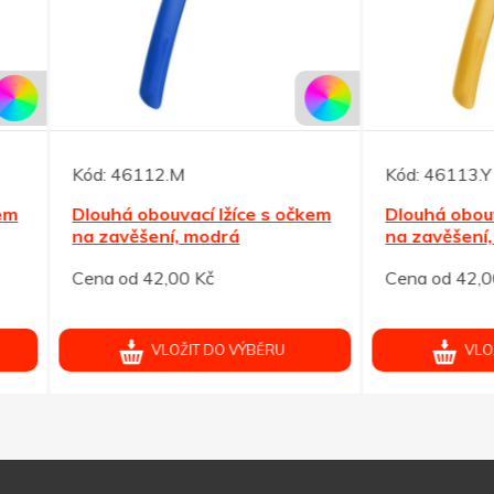
46112.M
Kód:
46113.Y
á obouvací lžíce s očkem
Dlouhá obouvací lžíce s o
avěšení, modrá
na zavěšení, žlutá
od 42,00 Kč
Cena od 42,00 Kč
VLOŽIT DO VÝBĚRU
VLOŽIT DO VÝBĚRU