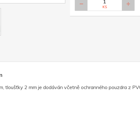
KS
m
mm, tloušťky 2 mm je dodáván včetně ochranného pouzdra z P