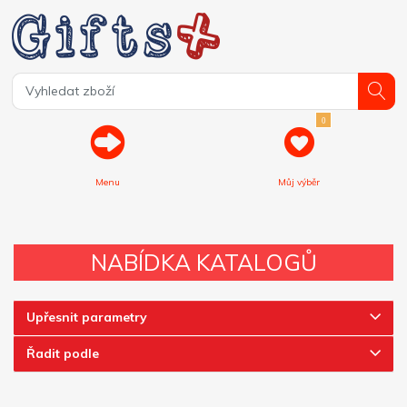
0
Menu
Můj výběr
NABÍDKA KATALOGŮ
Upřesnit parametry
Řadit podle