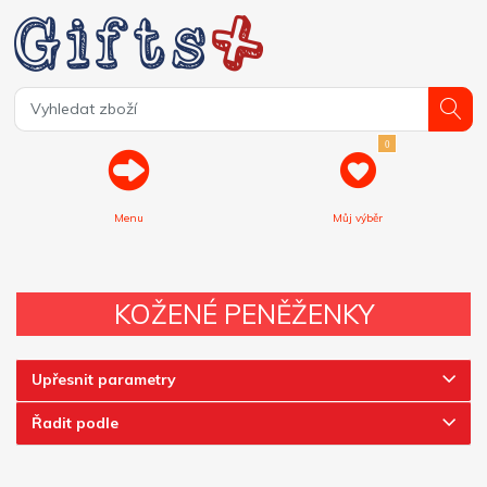
0
Menu
Můj výběr
KOŽENÉ PENĚŽENKY
Upřesnit parametry
Řadit podle