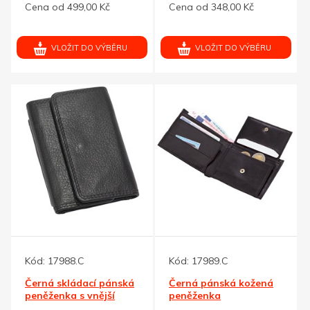
Cena od 499,00 Kč
Cena od 348,00 Kč
VLOŽIT DO VÝBĚRU
VLOŽIT DO VÝBĚRU
Kód:
17988.C
Kód:
17989.C
Černá skládací pánská
Černá pánská kožená
peněženka s vnější
peněženka
kapsou