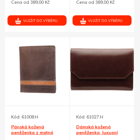
Cena od 389,00 Kč
Cena od 389,00 Kč
VLOŽIT DO VÝBĚRU
VLOŽIT DO VÝBĚRU
Kód:
61008.H
Kód:
61027.H
Pánská kožená
Dámská kožená
peněženka z matné
peněženka, luxusní
hnědé kůže na výšku
hnědočervená kůže