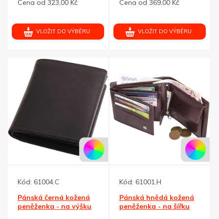
Cena od 323,00 Kč
Cena od 369,00 Kč
VLOŽIT DO VÝBĚRU
VLOŽIT DO VÝBĚRU
Kód:
61004.C
Kód:
61001.H
Pánská černá kožená
Pánská hnědá kožená
peněženka - na výšku
peněženka - na šířku