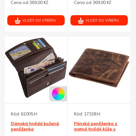
Cena od 369,00 Kč
Cena od 369,00 Kč
VLOŽIT DO VÝBĚRU
VLOŽIT DO VÝBĚRU
Kód:
61005.H
Kód:
17328.H
Dámská hnědá kožená
Pánská peněženka z
peněženka
matné hnědé kůže s
prošitím