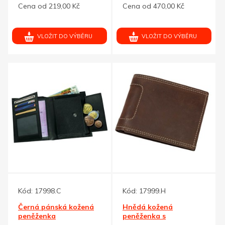
Cena od 219,00 Kč
Cena od 470,00 Kč
peněženky
VLOŽIT DO VÝBĚRU
VLOŽIT DO VÝBĚRU
Kód:
17998.C
Kód:
17999.H
Černá pánská kožená
Hnědá kožená
peněženka
peněženka s
kontrastním prošíváním