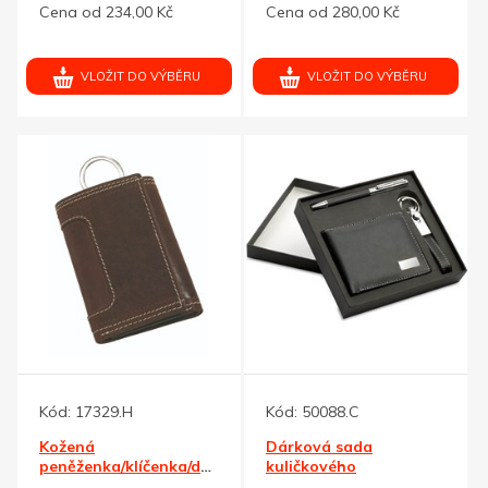
Cena od 234,00 Kč
Cena od 280,00 Kč
VLOŽIT DO VÝBĚRU
VLOŽIT DO VÝBĚRU
Kód:
17329.H
Kód:
50088.C
Kožená
Dárková sada
peněženka/klíčenka/dokladovka
kuličkového
pera,přívěsku a