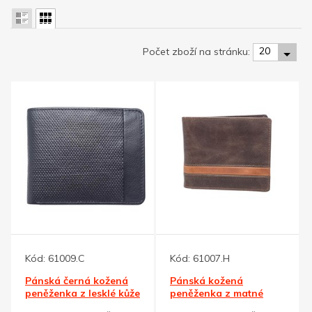
20
Počet zboží na stránku:
Kód:
61009.C
Kód:
61007.H
Pánská černá kožená
Pánská kožená
peněženka z lesklé kůže
peněženka z matné
s ražbou
hnědé kůže