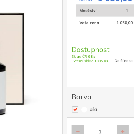
Množství
1
Vaše cena
1 050,00
Dostupnost
Sklad ČR
0 Ks
Další naskl
Externí sklad
1335 Ks
Barva
bílá