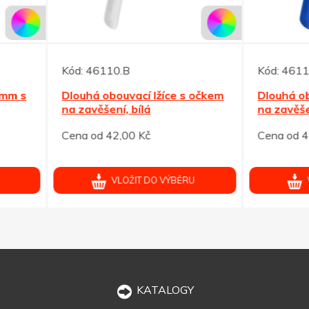
46110.B
Kód:
46112.M
á obouvací lžíce s očkem
Dlouhá obouvací lžíce s o
věšení, bílá
na zavěšení, modrá
od 42,00 Kč
Cena od 42,00 Kč
VLOŽIT DO VÝBĚRU
VLOŽIT DO VÝBĚRU
KATALOGY