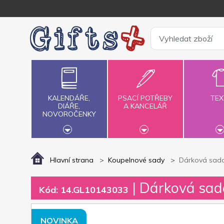
KALENDÁŘE,
PSACÍ POTŘEBY
TEX
DIÁŘE,
A KANCELÁŘ
NOVOROČENKY
Hlavní strana
Koupelnové sady
Dárková sada
| Dárková sada
Kód: 14.GL10143033
NOVINKA