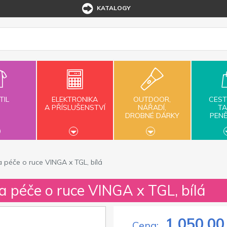
KATALOGY
TIL
ELEKTRONIKA
OUTDOOR,
CEST
A PŘÍSLUŠENSTVÍ
NÁŘADÍ,
TA
DROBNÉ DÁRKY
PEN
 péče o ruce VINGA x TGL, bílá
 péče o ruce VINGA x TGL, bílá
1 050,00
Cena: