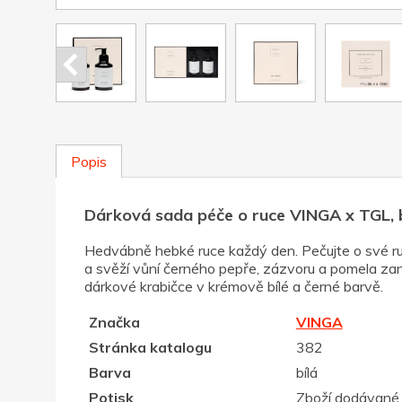
Popis
Dárková sada péče o ruce VINGA x TGL, b
Hedvábně hebké ruce každý den. Pečujte o své ruc
a svěží vůní černého pepře, zázvoru a pomela za
dárkové krabičce v krémově bílé a černé barvě.
Značka
VINGA
Stránka katalogu
382
Barva
bílá
Potisk
Zboží dodávané 