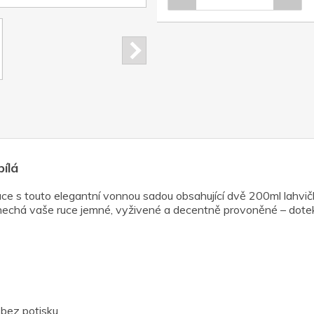
ílá
e s touto elegantní vonnou sadou obsahující dvě 200ml lahvičk
nechá vaše ruce jemné, vyživené a decentně provoněné – dotek
bez potisku