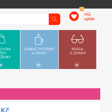
0
Můj
výběr
OVÁNÍ,
DOMÁCÍ POTŘEBY
KRÁSA
ŠKY,
A HRNKY
A ZDRAVÍ
ĚŽENKY
 Kč