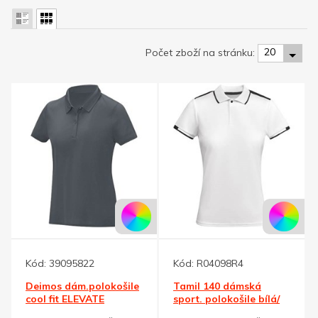
20
Počet zboží na stránku:
Kód:
39095822
Kód:
R04098R4
Deimos dám.polokošile
Tamil 140 dámská
cool fit ELEVATE
sport. polokošile bílá/
tmav.šedá M
černá XL