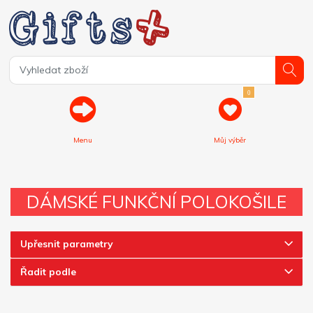
0
Menu
Můj výběr
DÁMSKÉ FUNKČNÍ POLOKOŠILE
Upřesnit parametry
Řadit podle