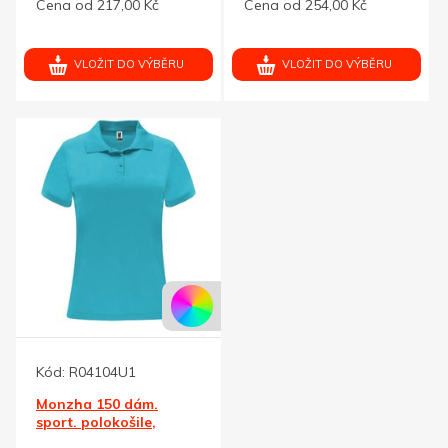
Cena od 217,00 Kč
Cena od 254,00 Kč
VLOŽIT DO VÝBĚRU
VLOŽIT DO VÝBĚRU
Kód:
R04104U1
Monzha 150 dám.
sport. polokošile,
tyrkysová S