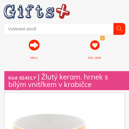
0
Menu
Můj výběr
| Žlutý keram. hrnek s
Kód: 82431.Y
bílým vnitřkem v krabičce