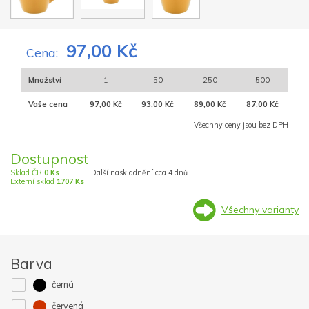
97,00 Kč
Cena:
Množství
1
50
250
500
Vaše cena
97,00 Kč
93,00 Kč
89,00 Kč
87,00 Kč
Všechny ceny jsou bez DPH
Dostupnost
Sklad ČR
0 Ks
Další naskladnění cca 4 dnů
Externí sklad
1707 Ks
Všechny varianty
Barva
černá
červená