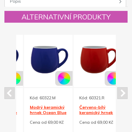
Popis
ALTERNATIVNÍ PRODUKTY
Kód:
60322.M
Kód:
60321.R
Kód:
ický
Modrý keramický
Červeno-bílý
Červ
 Blue
hrnek Ocean Blue
keramický hrnek
kera
ml
BUCLÁK 300ml
BUCLÁK 300ml
BUCL
0 Kč
Cena od 69,00 Kč
Cena od 69,00 Kč
Cena 