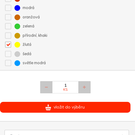
modrá
oranžová
zelená
přírodní, khaki
žlutá
šedá
světle modrá
KS
vložit do výběru