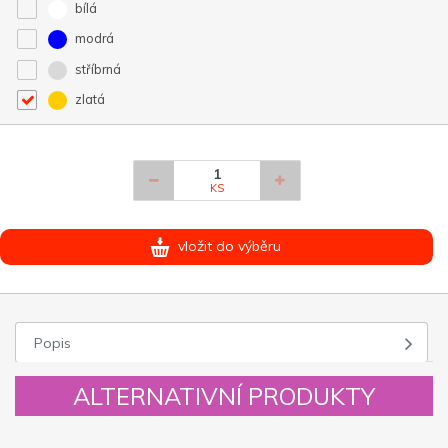
bílá
modrá
stříbrná
zlatá
KS
vložit do výběru
Popis
ALTERNATIVNÍ PRODUKTY