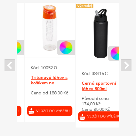
Výprodej
Kód:
10052.O
Kód:
Kód:
38415.C
Tritanová láhev s
Šedá
 ml,
košíkem na
láhev
Černá sportovní
ovoce, oranžové
sluch
láhev 800ml
0 Kč
Cena od 188,00 Kč
Cena
víčko
Původní cena
174,00 Kč
Cena 95,00 Kč
VÝBĚRU
VLOŽIT DO VÝBĚRU
VL
VLOŽIT DO VÝBĚRU