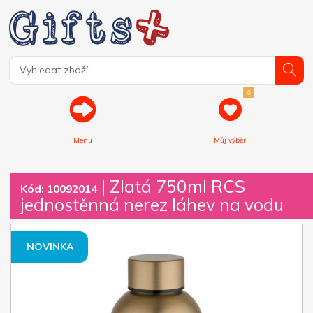
0
Menu
Můj výběr
| Zlatá 750ml RCS
Kód: 10092014
jednostěnná nerez láhev na vodu
NOVINKA