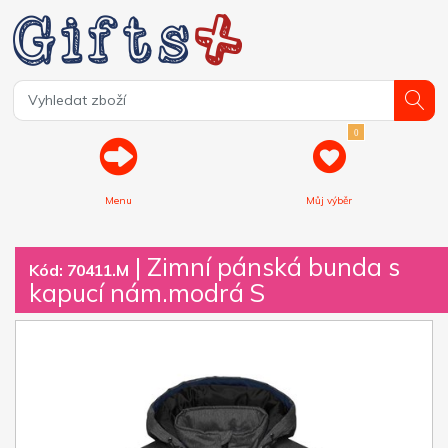
0
Menu
Můj výběr
| Zimní pánská bunda s
Kód: 70411.M
kapucí nám.modrá S