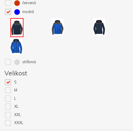
červená
modrá
stříbrná
Velikost
S
M
L
XL
XXL
XXXL