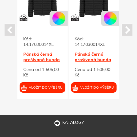
romo
Kód:
Kód:
Kód:
14.17030014XL
14.17030014XL
14.1
00 Kč
Pánská černá
Pánská černá
Páns
prošívaná bunda
prošívaná bunda
proš
Maiko 4XL
Maiko 4XL
Maik
Cena od 1 505,00
Cena od 1 505,00
Cena
VÝBĚRU
Kč
Kč
Kč
VLOŽIT DO VÝBĚRU
VLOŽIT DO VÝBĚRU
VL
KATALOGY