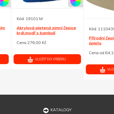
19101.M
ová pletená zimní čepice
Kód:
11104306
modř s bambulí
Přírodní čepice z akrylov
 276,00 Kč
úpletu
Cena od 64,10 Kč
VLOŽIT DO VÝBĚRU
VLOŽIT DO VÝBĚRU
KATALOGY