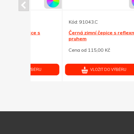
Kód:
91043.C
Kód:
ce s
Černá zimní čepice s reflexním
Akryl
pruhem
král.
Cena od 115,00 Kč
Cena
ÝBĚRU
VLOŽIT DO VÝBĚRU