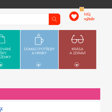
0
Můj
výběr
OVÁNÍ,
DOMÁCÍ POTŘEBY
KRÁSA
ŠKY,
A HRNKY
A ZDRAVÍ
ĚŽENKY
č