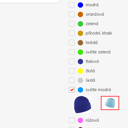
modrá
oranžová
zelená
přírodní, khaki
hnědá
světle zelená
fialová
žlutá
šedá
světle modrá
růžová