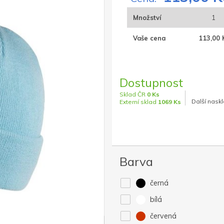
Množství
1
Vaše cena
113,00 
Dostupnost
Sklad ČR
0 Ks
Další naskl
Externí sklad
1069 Ks
Barva
černá
bílá
červená