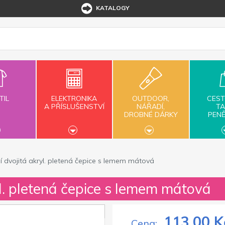
KATALOGY
TIL
ELEKTRONIKA
OUTDOOR,
CEST
A PŘÍSLUŠENSTVÍ
NÁŘADÍ,
TA
DROBNÉ DÁRKY
PEN
í dvojitá akryl. pletená čepice s lemem mátová
yl. pletená čepice s lemem mátová
113,00 K
Cena: