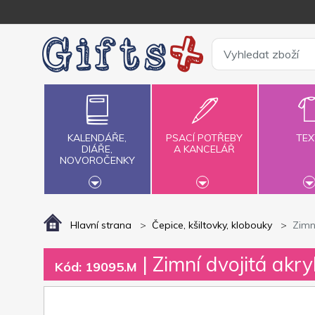
KALENDÁŘE,
PSACÍ POTŘEBY
TEX
DIÁŘE,
A KANCELÁŘ
NOVOROČENKY
Hlavní strana
Čepice, kšiltovky, klobouky
Zimn
| Zimní dvojitá akr
Kód: 19095.M