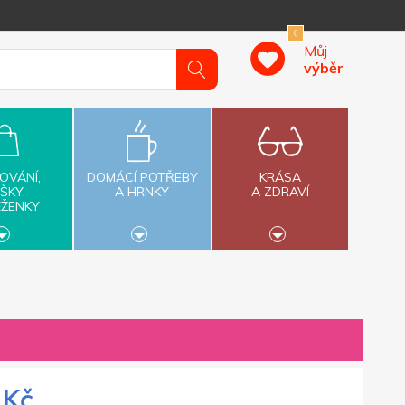
0
Můj
výběr
OVÁNÍ,
DOMÁCÍ POTŘEBY
KRÁSA
ŠKY,
A HRNKY
A ZDRAVÍ
ĚŽENKY
 Kč