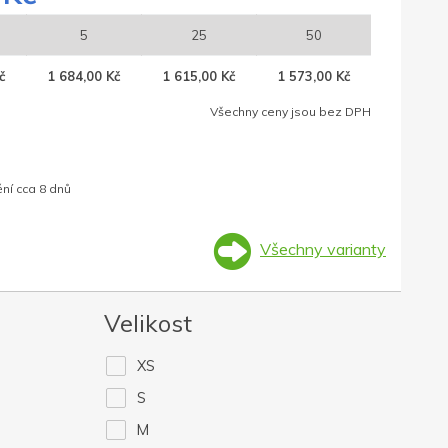
5
25
50
č
1 684,00 Kč
1 615,00 Kč
1 573,00 Kč
Všechny ceny jsou bez DPH
ní cca 8 dnů
Všechny varianty
Velikost
XS
S
M