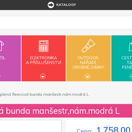
KATALOGY
TIL
ELEKTRONIKA
OUTDOOR,
CEST
A PŘÍSLUŠENSTVÍ
NÁŘADÍ,
TA
DROBNÉ DÁRKY
PEN
plená fleecová bunda manšestr,nám.modrá L
vá bunda manšestr,nám.modrá L
1 758,00
Cena: