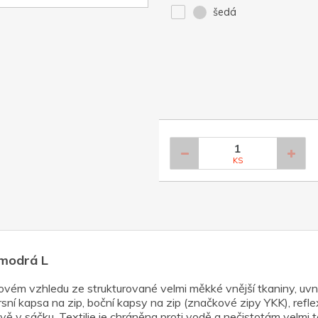
šedá
KS
.modrá L
ém vzhledu ze strukturované velmi měkké vnější tkaniny, uvni
rsní kapsa na zip, boční kapsy na zip (značkové zipy YKK), refle
vě v sáčku. Textilie je chráněna proti vodě a nečistotám velmi 