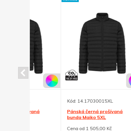
Kód:
14.17030015XL
Kód:
vaná
Pánská černá prošívaná
Páns
bunda Maiko 5XL
bund
Cena od 1 505,00 Kč
Cena 