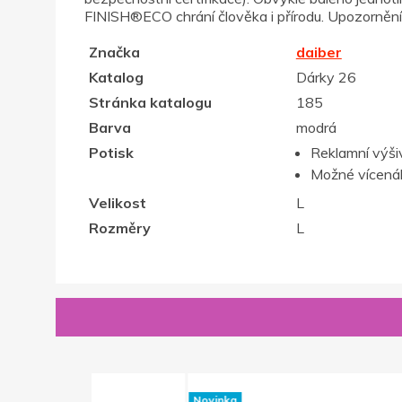
FINISH®ECO chrání člověka i přírodu. Upozornění: n
Značka
daiber
Katalog
Dárky 26
Stránka katalogu
185
Barva
modrá
Potisk
Reklamní výši
Možné vícenák
Velikost
L
Rozměry
L
Novinka
Novinka