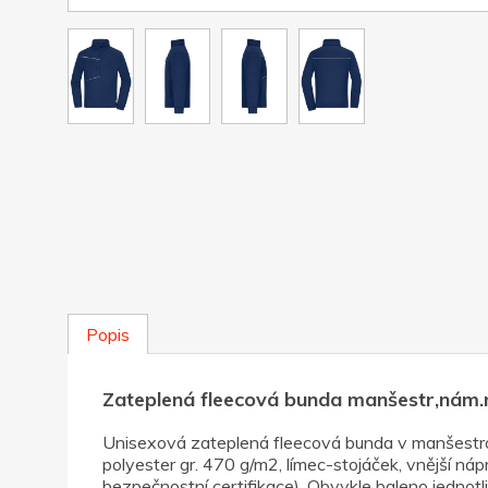
Popis
Zateplená fleecová bunda manšestr,nám
Unisexová zateplená fleecová bunda v manšestrov
polyester gr. 470 g/m2, límec-stojáček, vnější náp
bezpečnostní certifikace). Obvykle baleno jednotli