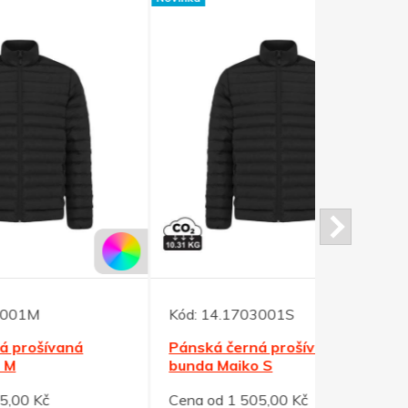
Kód:
14.1703001S
Kód:
14.17
Pánská černá prošívaná
Pánská če
bunda Maiko S
bunda Mai
Cena od 1 505,00 Kč
Cena od 1 