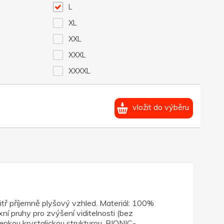
L
XL
XXL
XXXL
XXXXL
vložit do výběru
tř příjemně plyšový vzhled. Materiál: 100%
xní pruhy pro zvýšení viditelnosti (bez
tenkou krystalickou strukturou. BIONIC-