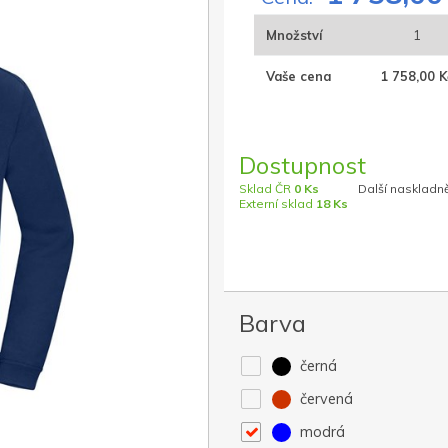
Množství
1
Vaše cena
1 758,00 K
Dostupnost
Sklad ČR
0 Ks
Další naskladně
Externí sklad
18 Ks
Barva
černá
červená
modrá