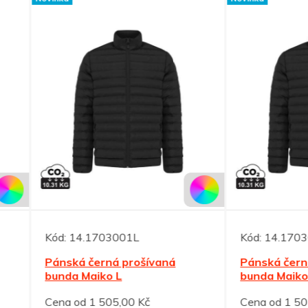
14.1703001L
Kód:
14.1703001M
ká černá prošívaná
Pánská černá prošívaná
a Maiko L
bunda Maiko M
od 1 505,00 Kč
Cena od 1 505,00 Kč