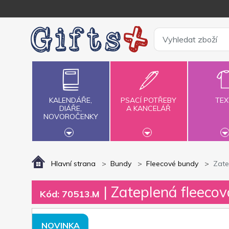
KALENDÁŘE,
PSACÍ POTŘEBY
TEX
DIÁŘE,
A KANCELÁŘ
NOVOROČENKY
Hlavní strana
Bundy
Fleecové bundy
Zate
| Zateplená fleeco
Kód: 70513.M
NOVINKA