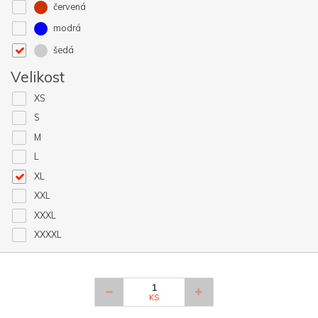
červená
modrá
šedá
Velikost
XS
S
M
L
XL
XXL
XXXL
XXXXL
KS