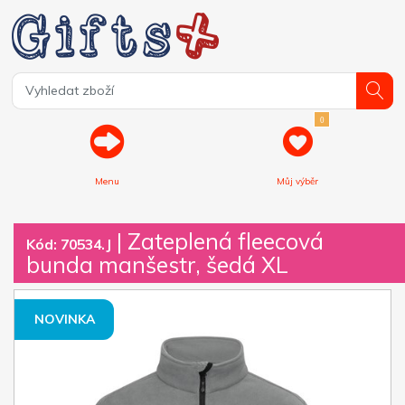
0
Menu
Můj výběr
| Zateplená fleecová
Kód: 70534.J
bunda manšestr, šedá XL
NOVINKA