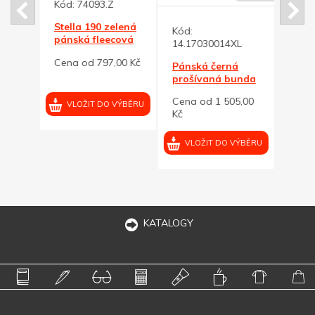
Kód:
74093.Z
á
Stella 190 zelená
Kód:
Kód:
ATE
pánská fleecová
14.17030014XL
14.1
 M
bunda L
00 Kč
Cena od 797,00 Kč
Pánská černá
Páns
prošívaná bunda
proš
Maiko 4XL
Maik
Cena od 1 505,00
Cena
VÝBĚRU
VLOŽIT DO VÝBĚRU
Kč
Kč
VLOŽIT DO VÝBĚRU
VL
KATALOGY