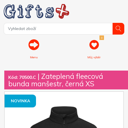
0
Menu
Můj výběr
| Zateplená fleecová
Kód: 70500.C
bunda manšestr, černá XS
NOVINKA