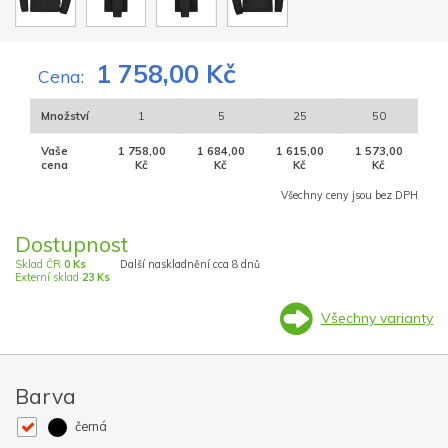
1 758,00 Kč
Cena:
Množství
1
5
25
50
Vaše
1 758,00
1 684,00
1 615,00
1 573,00
cena
Kč
Kč
Kč
Kč
Všechny ceny jsou bez DPH
Dostupnost
Sklad ČR
0 Ks
Další naskladnění cca 8 dnů
Externí sklad
23 Ks
Všechny varianty
Barva
černá