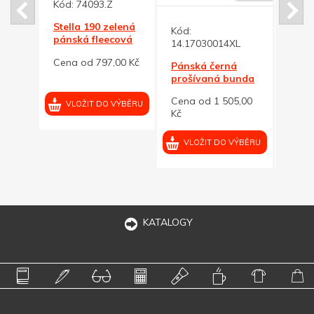
Kód:
74093.Z
á
Stella 190 zelená
Kód:
Kód:
ATE
pánská fleecová
14.17030014XL
14.1
 M
bunda L
00 Kč
Cena od 797,00 Kč
Pánská černá
Páns
prošívaná bunda
proš
Maiko 4XL
Maik
Cena od 1 505,00
Cena
VÝBĚRU
VLOŽIT DO VÝBĚRU
Kč
Kč
VLOŽIT DO VÝBĚRU
VL
KATALOGY