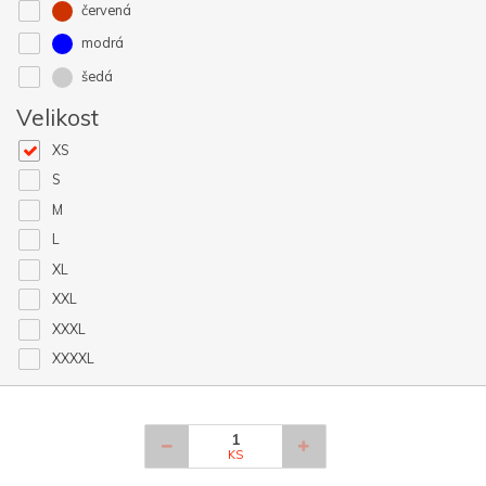
červená
modrá
šedá
Velikost
XS
S
M
L
XL
XXL
XXXL
XXXXL
KS