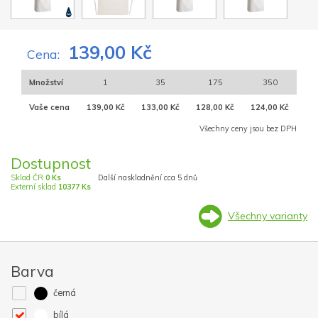
139,00 Kč
Cena:
Množství
1
35
175
350
Vaše cena
139,00 Kč
133,00 Kč
128,00 Kč
124,00 Kč
Všechny ceny jsou bez DPH
Dostupnost
Sklad ČR
0 Ks
Další naskladnění cca 5 dnů
Externí sklad
10377 Ks
Všechny varianty
Barva
černá
bílá