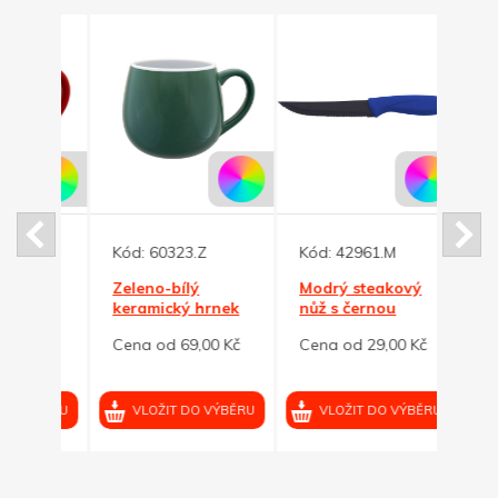
Kód:
60323.Z
Kód:
42961.M
Kód:
Zeleno-bílý
Modrý steakový
Červ
nek
keramický hrnek
nůž s černou
nůž 
ml
BUCLÁK 300ml
čepelí
čepel
0 Kč
Cena od 69,00 Kč
Cena od 29,00 Kč
Cena 
VÝBĚRU
VLOŽIT DO VÝBĚRU
VLOŽIT DO VÝBĚRU
VL