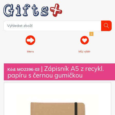
0
Menu
Můj výběr
| Zápisník A5 z recykl.
Kód: MO2396-03
papíru s černou gumičkou