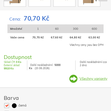
70,70 Kč
Cena:
Množství
1
60
300
600
Vaše cena
70,70 Kč
67,60 Kč
64,80 Kč
63,00 Kč
Všechny ceny jsou bez DPH
Dostupnost
Sklad ČR
0 Ks
Další naskladnění cca
Další naskladnění:
5000
Externí sklad
2 dnů
Ks
(19.08.2026)
9918 Ks
Všechny varianty
Barva
černá