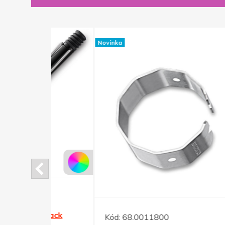
Novinka
Novinka
Black
Kód:
68.0011800
Kód: