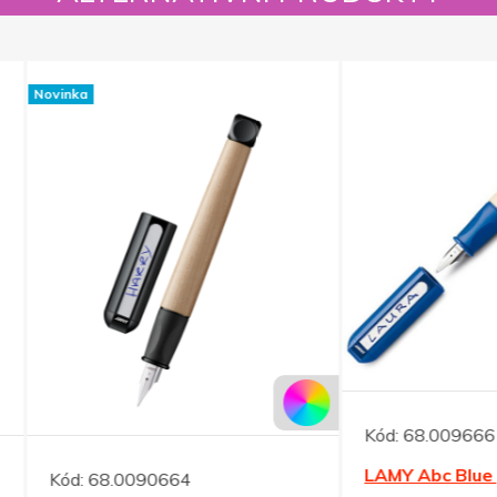
Kód:
68.0096661
LAMY Abc Blue plnicí pero
68.0090664