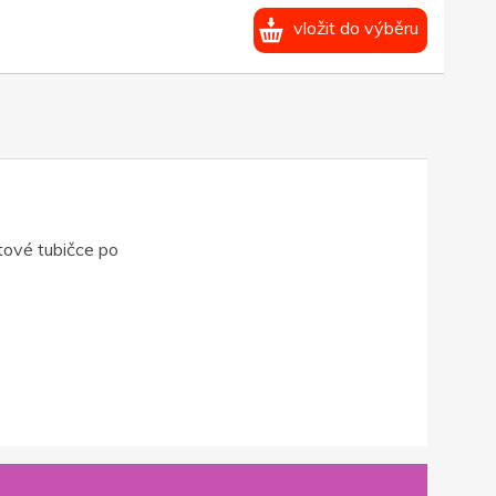
vložit do výběru
tové tubičce po