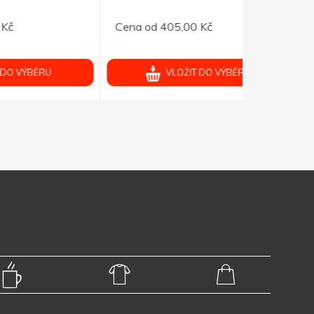
Cena od 405,00 Kč
Cena od 40
VLOŽIT DO VÝBĚRU
V