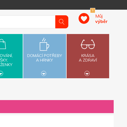
0
Můj
výběr
OVÁNÍ,
DOMÁCÍ POTŘEBY
KRÁSA
ŠKY,
A HRNKY
A ZDRAVÍ
ĚŽENKY