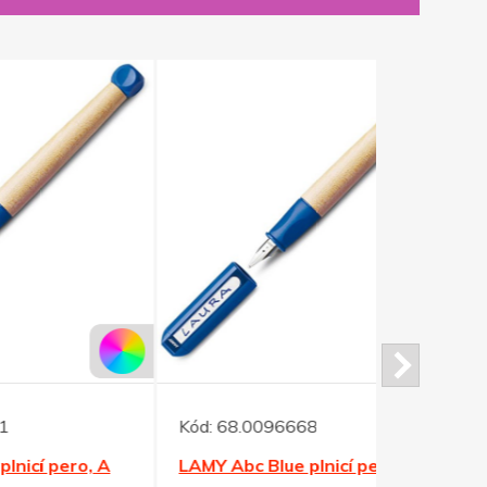
Kód:
68.0096668
Kód:
68.01
, A
LAMY Abc Blue plnicí pero, LH
LAMY Abc R