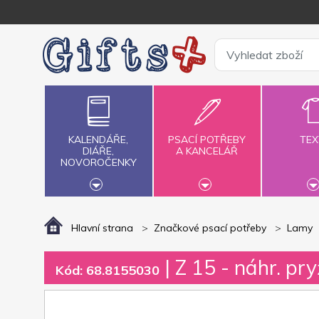
KALENDÁŘE,
PSACÍ POTŘEBY
TEX
DIÁŘE,
A KANCELÁŘ
NOVOROČENKY
Hlavní strana
Značkové psací potřeby
Lamy
| Z 15 - náhr. pr
Kód: 68.8155030