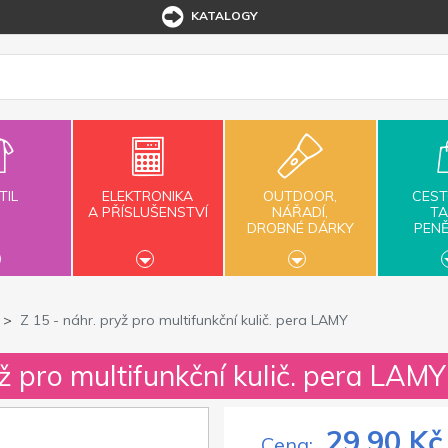
KATALOGY
TIL
ELEKTRONIKA
OUTDOOR,
CEST
A PŘÍSLUŠENSTVÍ
NÁŘADÍ,
TA
DROBNÉ DÁRKY
PEN
Z 15 - náhr. pryž pro multifunkční kulič. pera LAMY
yž pro multifunkční kulič. pera LAMY
29,90 Kč
Cena: