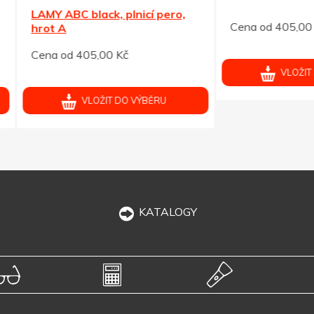
ABC black, plnicí pero,
Cena od 405,00 Kč
 A
od 405,00 Kč
VLOŽIT DO VÝBĚRU
VLOŽIT DO VÝBĚRU
KATALOGY