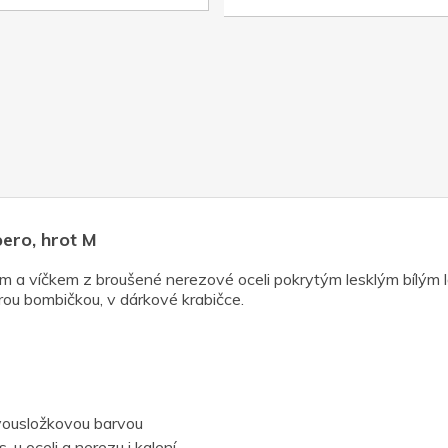
ero, hrot M
m a víčkem z broušené nerezové oceli pokrytým lesklým bílým 
rou bombičkou, v dárkové krabičce.
vousložkovou barvou
 u oceli a nerezu i kalení