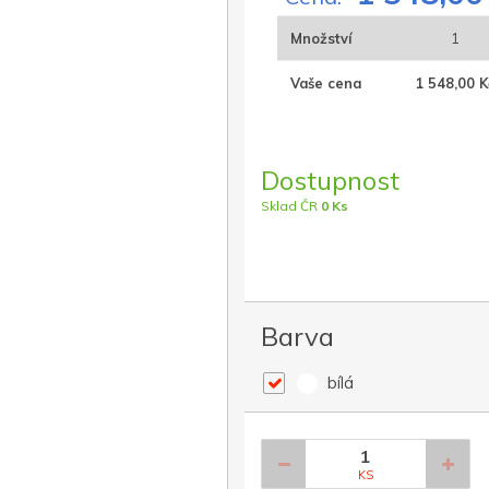
Množství
1
Vaše cena
1 548,00 K
Dostupnost
Sklad ČR
0 Ks
Barva
bílá
KS