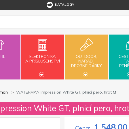
KATALOGY
TIL
ELEKTRONIKA
OUTDOOR,
CEST
A PŘÍSLUŠENSTVÍ
NÁŘADÍ,
TA
DROBNÉ DÁRKY
PEN
man
WATERMAN Impression White GT, plnicí pero, hrot M
ssion White GT, plnicí pero, hro
1 548,00
Cena: