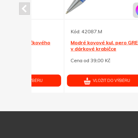
Kód:
42087.M
Kód:
čkového
Modré kovové kul. pero GRETA
Červ
v dárkové krabičce
GRET
Cena od 39,00 Kč
Cena 
ÝBĚRU
VLOŽIT DO VÝBĚRU