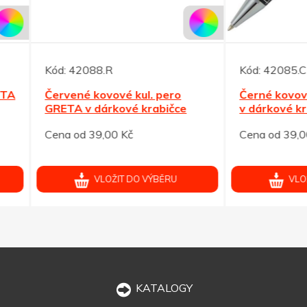
42088.R
Kód:
42085.C
ené kovové kul. pero
Černé kovové kul. pero G
A v dárkové krabičce
v dárkové krabičce
od 39,00 Kč
Cena od 39,00 Kč
VLOŽIT DO VÝBĚRU
VLOŽIT DO VÝBĚRU
KATALOGY