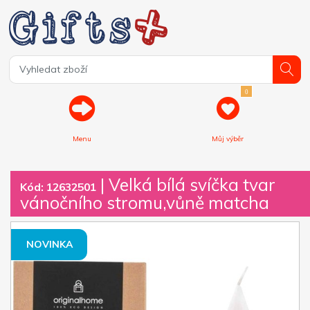
0
Menu
Můj výběr
| Velká bílá svíčka tvar
Kód: 12632501
vánočního stromu,vůně matcha
NOVINKA