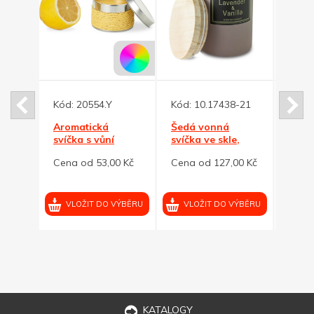
Kód:
20554.Y
Kód:
10.17438-21
Kód:
Aromatická
Šedá vonná
Vonn
svíčka s vůní
svíčka ve skle,
skle,
citronu v
levandule a
0 Kč
Cena od 53,00 Kč
Cena od 127,00 Kč
Cena
oxu
plechovém boxu
vanilka
VÝBĚRU
VLOŽIT DO VÝBĚRU
VLOŽIT DO VÝBĚRU
VL
KATALOGY