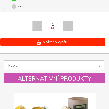
šedá
KS
vložit do výběru
Popis
ALTERNATIVNÍ PRODUKTY