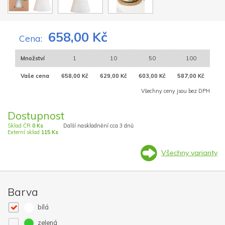
658,00 Kč
Cena:
Množství
1
10
50
100
Vaše cena
658,00 Kč
629,00 Kč
603,00 Kč
587,00 Kč
Všechny ceny jsou bez DPH
Dostupnost
Sklad ČR
0 Ks
Další naskladnění cca 3 dnů
Externí sklad
115 Ks
Všechny varianty
Barva
bílá
zelená