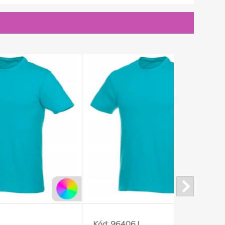
Kód:
96406.I
Kód:
86123