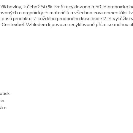
0% bavlny, z čehož 50 % tvoří recyklovaná a 50 % organická ba
klovaných a organických materiálů a všechna environmentální t
mu pasu produktu. Z každého prodaného kusu bude 2 % výtěžku v
texbel. Vzhledem k povaze recyklované příze se mohou obje
otisk
fer
vka