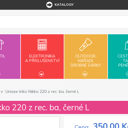
KATALOGY
TIL
ELEKTRONIKA
OUTDOOR,
CEST
A PŘÍSLUŠENSTVÍ
NÁŘADÍ,
TA
DROBNÉ DÁRKY
PEN
Unisex triko Nikko 220 z rec. ba, černé L
kko 220 z rec. ba, černé L
350,00 K
Cena: