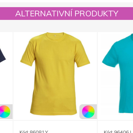
ALTERNATIVNÍ PRODUKTY
86081.Y
Kód:
96406.I