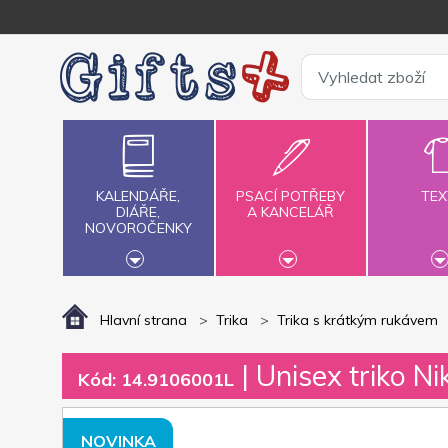
KALENDÁŘE,
PSACÍ POTŘEBY
TEX
DIÁŘE,
A KANCELÁŘ
NOVOROČENKY
Hlavní strana
Trika
Trika s krátkým rukávem
| Unisex triko Ni
Kód: 14.9106001L
NOVINKA