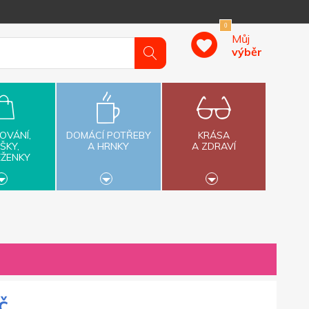
0
Můj
výběr
OVÁNÍ,
DOMÁCÍ POTŘEBY
KRÁSA
ŠKY,
A HRNKY
A ZDRAVÍ
ĚŽENKY
č