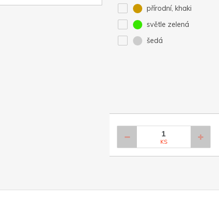
přírodní, khaki
světle zelená
šedá
KS