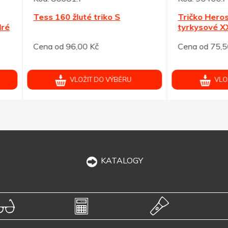
160 žluté triko S
Tričko Heros ELEVATE 15
tyrkysové XXXL
od 96,00 Kč
Cena od 75,50 Kč
VLOŽIT DO VÝBĚRU
VLOŽIT DO VÝBĚRU
KATALOGY