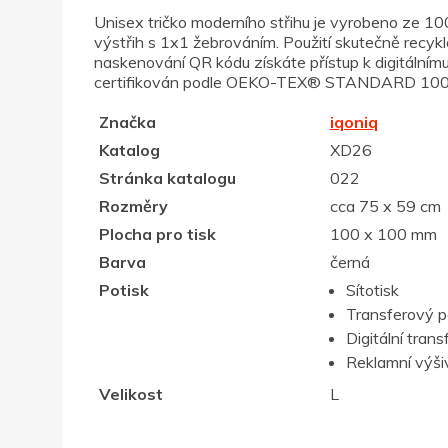
Unisex tričko moderního střihu je vyrobeno ze 10
výstřih s 1x1 žebrováním. Použití skutečně recy
naskenování QR kódu získáte přístup k digitální
certifikován podle OEKO-TEX® STANDARD 100 Cen
Značka
iqoniq
Katalog
XD26
Stránka katalogu
022
Rozměry
cca 75 x 59 cm
Plocha pro tisk
100 x 100 mm
Barva
černá
Potisk
Sítotisk
Transferový p
Digitální trans
Reklamní výši
Velikost
L