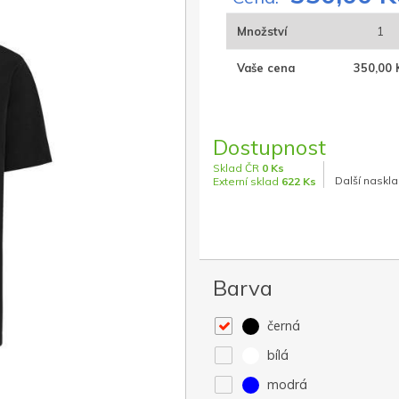
Množství
1
Vaše cena
350,00 
Dostupnost
Sklad ČR
0 Ks
Další naskla
Externí sklad
622 Ks
Barva
černá
bílá
modrá