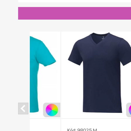
Kód:
98025.M
Kód: