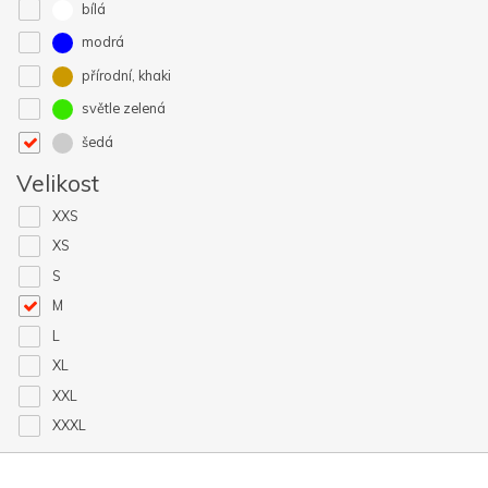
bílá
modrá
přírodní, khaki
světle zelená
šedá
Velikost
XXS
XS
S
M
L
XL
XXL
XXXL