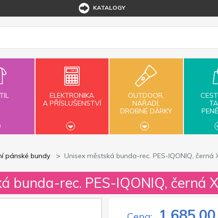
KATALOGY
TIL
ELEKTRONIKA
OUTDOOR,
CEST
A PŘÍSLUŠENSTVÍ
NÁŘADÍ,
TA
DROBNÉ DÁRKY
PEN
ní pánské bundy
Unisex městská bunda-rec. PES-IQONIQ, černá 
ká bunda-rec. PES-IQONIQ, černá 
1 685,00
Cena: