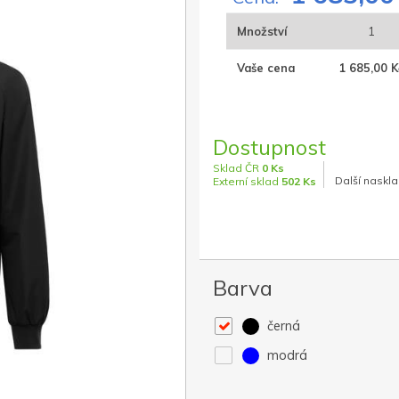
Množství
1
Vaše cena
1 685,00 K
Dostupnost
Sklad ČR
0 Ks
Další naskla
Externí sklad
502 Ks
Barva
černá
modrá