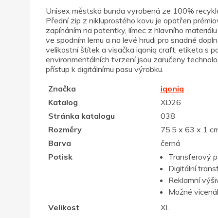
Unisex městská bunda vyrobená ze 100% recyklov
Přední zip z nikluprostého kovu je opatřen prémi
zapínáním na patentky, límec z hlavního materiál
ve spodním lemu a na levé hrudi pro snadné doplně
velikostní štítek a visačka iqoniq craft, etiketa 
environmentálních tvrzení jsou zaručeny technol
přístup k digitálnímu pasu výrobku.
Značka
iqoniq
Katalog
XD26
Stránka katalogu
038
Rozměry
75.5 x 63 x 1 c
Barva
černá
Potisk
Transferový p
Digitální trans
Reklamní výši
Možné vícenák
Velikost
XL