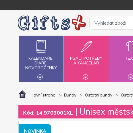
KALENDÁŘE,
PSACÍ POTŘEBY
TEX
DIÁŘE,
A KANCELÁŘ
NOVOROČENKY
Hlavní strana
Bundy
Ostatní bundy
Ostat
| Unisex městs
Kód: 14.9703001XL
NOVINKA