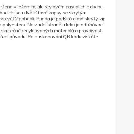
na v ležérním, ale stylovém casual chic duchu.
bocích jsou dvě lištové kapsy se skrytým
 větší pohodlí. Bunda je podšitá a má skrytý zip
 polyesteru. Na zadní straně u krku je odtrhávací
ití skutečně recyklovaných materiálů a pravdivost
věření původu. Po naskenování QR kódu získáte