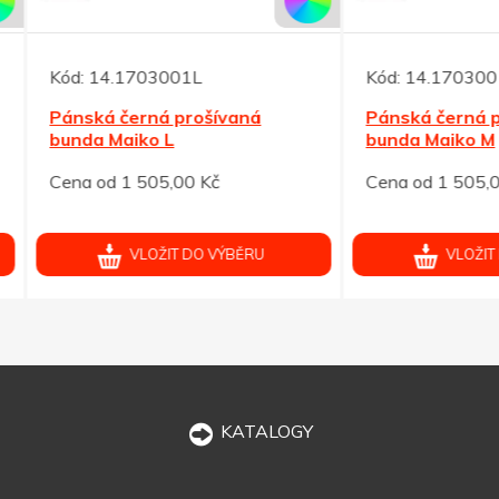
14.1703001L
Kód:
14.1703001M
ká černá prošívaná
Pánská černá prošívaná
a Maiko L
bunda Maiko M
od 1 505,00 Kč
Cena od 1 505,00 Kč
VLOŽIT DO VÝBĚRU
VLOŽIT DO VÝBĚRU
KATALOGY