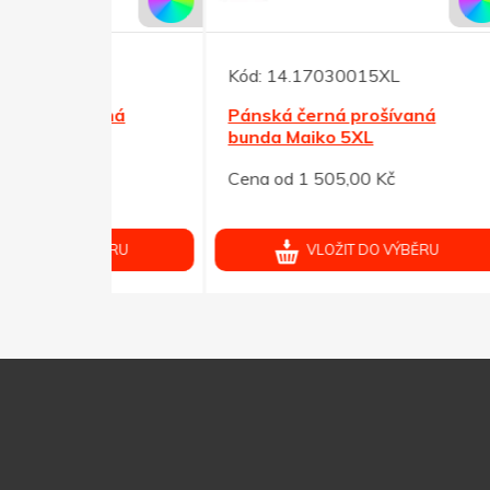
Kód:
14.17030015XL
Kód:
vaná
Pánská černá prošívaná
Páns
bunda Maiko 5XL
bund
Cena od 1 505,00 Kč
Cena 
ÝBĚRU
VLOŽIT DO VÝBĚRU