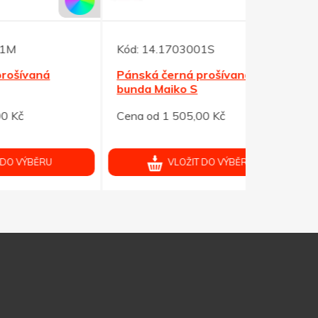
Kód:
14.1703001S
Kód:
14.17
Pánská černá prošívaná
Pánská če
bunda Maiko S
bunda Mai
Cena od 1 505,00 Kč
Cena od 1 
VLOŽIT DO VÝBĚRU
V