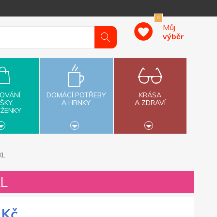
0
Můj
výběr
OVÁNÍ,
DOMÁCÍ POTŘEBY
KRÁSA
ŠKY,
A HRNKY
A ZDRAVÍ
ĚŽENKY
XL
XL
 Kč