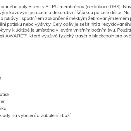
aného polyesteru s RTPU membránou (certifikace GRS). Navrže
ovým kovovým jezdcem a dekorativní šňůrkou po celé délce. Na 
u a rukávy i spodní lem zakončené měkkým žebrovaným lemem pro
ní potisku nebo výšivky. Celý oděv je sešit nití z recyklovaného
s pokyny k údržbě je umístěna v levém vnitřním bočním švu. Použ
ogií AWARE™, která využívá fyzický trasér a blockchain pro o
m
otisk
fer
vka
lady na vybalení a zabalení zboží