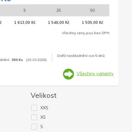
5
25
50
č
1 613,00 Kč
1 546,00 Kč
1 505,00 Kč
Všechny ceny jsou bez DPH
Další naskladnění cca 5 dnů
dnění:
350 Ks
(20.10.2026)
Všechny varianty
Velikost
XXS
XS
S