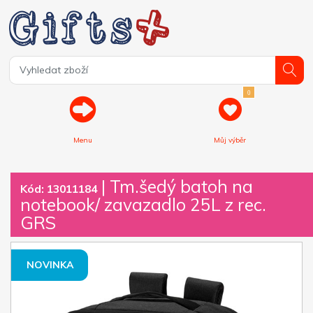
0
Menu
Můj výběr
| Tm.šedý batoh na
Kód: 13011184
notebook/ zavazadlo 25L z rec.
GRS
NOVINKA