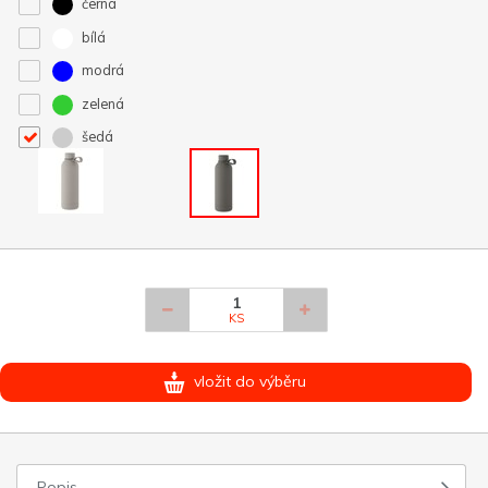
černá
bílá
modrá
zelená
šedá
KS
vložit do výběru
Popis