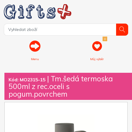
0
Menu
Můj výběr
| Tm.šedá termoska
Kód: MO2315-15
500ml z rec.oceli s
pogum.povrchem