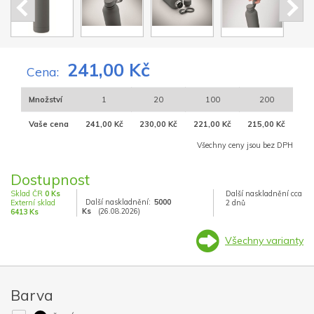
241,00 Kč
Cena:
Množství
1
20
100
200
Vaše cena
241,00 Kč
230,00 Kč
221,00 Kč
215,00 Kč
Všechny ceny jsou bez DPH
Dostupnost
Sklad ČR
0 Ks
Další naskladnění cca
Další naskladnění:
5000
Externí sklad
2 dnů
Ks
(26.08.2026)
6413 Ks
Všechny varianty
Barva