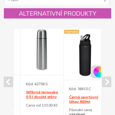
ALTERNATIVNÍ PRODUKTY
Výprodej
Kód:
42706.S
Kód:
Kód:
38415.C
oska
Stříbrná termoska
Zele
0,5 l dvojité stěny
term
Černá sportovní
term
láhev 800ml
00 Kč
Cena od 133,00 Kč
Cena
Původní cena
174,00 Kč