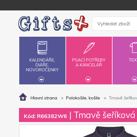
KALENDÁŘE,
PSACÍ POTŘEBY
TEX
DIÁŘE,
A KANCELÁŘ
NOVOROČENKY
Hlavní strana
Polokošile, košile
Tmavě šeříkov
| Tmavě šeříková
Kód: R66382W6