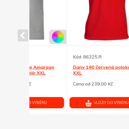
Kód:
86325.R
Kód:
Amarago
Dany 190 červená polokošile
Dany
 XXL
XXL
polok
Cena od 239,00 Kč
Cena 
ÝBĚRU
VLOŽIT DO VÝBĚRU