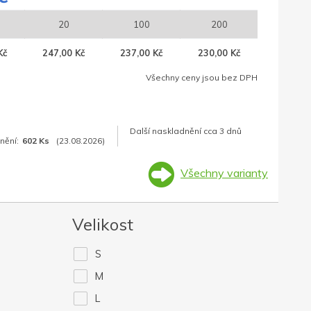
20
100
200
Kč
247,00 Kč
237,00 Kč
230,00 Kč
Všechny ceny jsou bez DPH
Další naskladnění cca 3 dnů
nění:
602 Ks
(23.08.2026)
Všechny varianty
Velikost
S
M
L