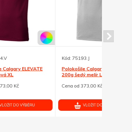
Kód:
75193.J
Kód:
75213
TE
Polokošile Calgary ELEVATE
Polokošile
200g šedý melír L
růžová L
Cena od 373,00 Kč
Cena od 19
VLOŽIT DO VÝBĚRU
V