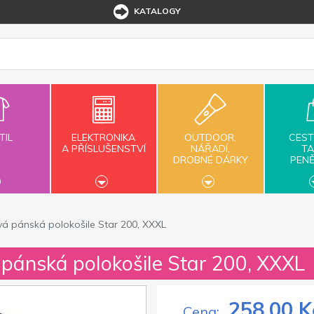
KATALOGY
TIL
ELEKTRONIKA
OUTDOOR,
CEST
A PŘÍSLUŠENSTVÍ
NÁŘADÍ,
TA
DROBNÉ DÁRKY
PEN
á pánská polokošile Star 200, XXXL
 pánská polokošile Star 200, XXXL
258,00 K
Cena: