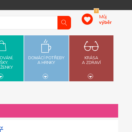
0
Můj
výběr
OVÁNÍ,
DOMÁCÍ POTŘEBY
KRÁSA
ŠKY,
A HRNKY
A ZDRAVÍ
ĚŽENKY
č