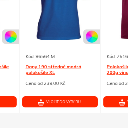
86564.M
Kód:
75164.V
 190 středně modrá
Polokošile Calgary ELEVA
ošile XL
200g vínová XL
od 239,00 Kč
Cena od 373,00 Kč
VLOŽIT DO VÝBĚRU
VLOŽIT DO VÝBĚRU