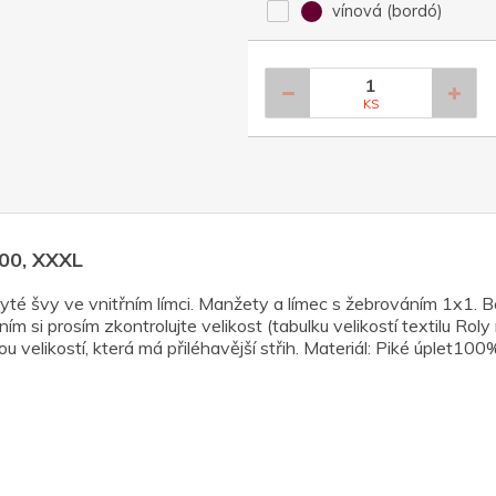
vínová (bordó)
KS
200, XXXL
yté švy ve vnitřním límci. Manžety a límec s žebrováním 1x1. Bo
ím si prosím zkontrolujte velikost (tabulku velikostí textilu Ro
ou velikostí, která má přiléhavější střih. Materiál: Piké úplet10