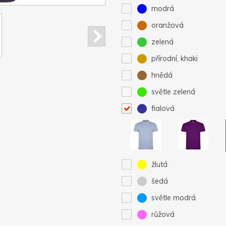
modrá
oranžová
zelená
přírodní, khaki
hnědá
světle zelená
fialová
žlutá
šedá
světle modrá
růžová