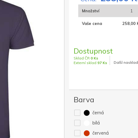
Množství
1
Vaše cena
258,00 
Dostupnost
Sklad ČR
0 Ks
Další nasklad
Externí sklad
97 Ks
Barva
černá
bílá
červená