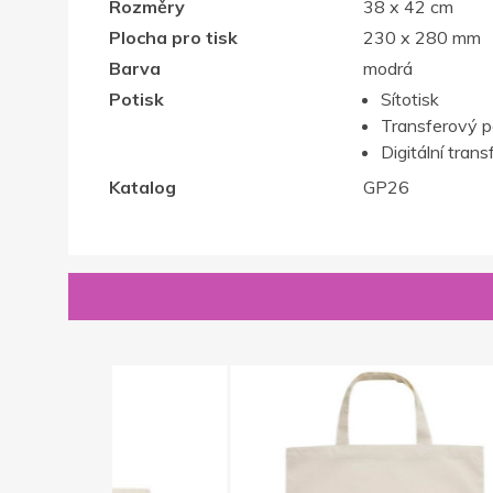
Rozměry
38 x 42 cm
Plocha pro tisk
230 x 280 mm
Barva
modrá
Potisk
Sítotisk
Transferový p
Digitální trans
Katalog
GP26