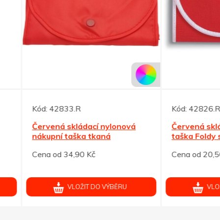
42833.R
Kód:
42826.R
ená skládací nylonová
Červená skládací nákupní
pní taška tkaná
taška Foldy s bílým lemem
od 34,90 Kč
Cena od 20,50 Kč
VLOŽIT DO VÝBĚRU
VLOŽIT DO VÝBĚRU