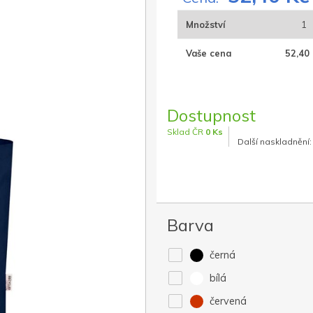
Množství
1
Vaše cena
52,40 
Dostupnost
Sklad ČR
0 Ks
Další naskladnění:
Barva
černá
bílá
červená