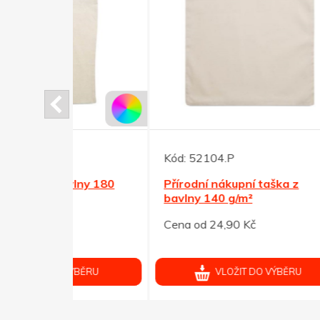
Kód:
52104.P
Kód:
lny 180
Přírodní nákupní taška z
Červ
bavlny 140 g/m²
náku
Cena od 24,90 Kč
Cena 
ÝBĚRU
VLOŽIT DO VÝBĚRU