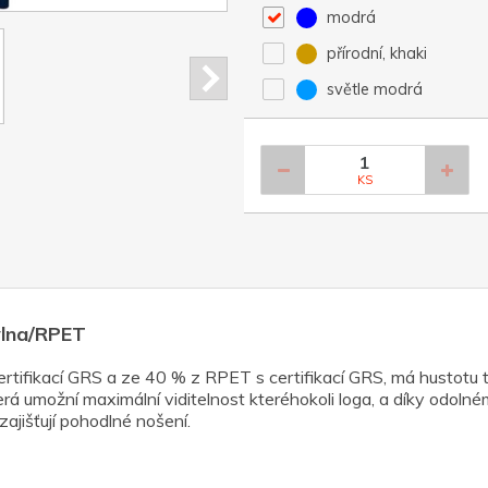
modrá
přírodní, khaki
světle modrá
KS
vlna/RPET
tifikací GRS a ze 40 % z RPET s certifikací GRS, má hustotu tk
erá umožní maximální viditelnost kteréhokoli loga, a díky odolné
ajišťují pohodlné nošení.