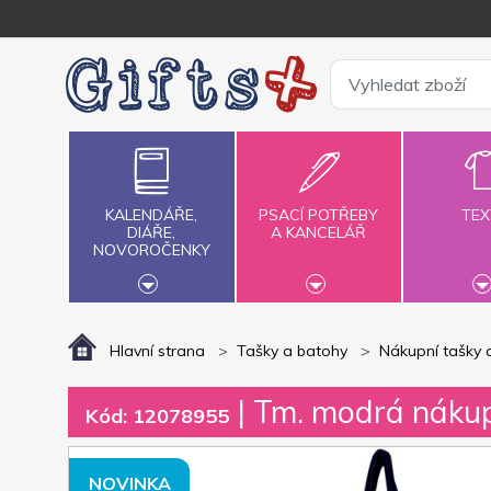
KALENDÁŘE,
PSACÍ POTŘEBY
TEX
DIÁŘE,
A KANCELÁŘ
NOVOROČENKY
Hlavní strana
Tašky a batohy
Nákupní tašky 
| Tm. modrá náku
Kód: 12078955
NOVINKA