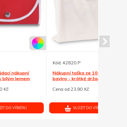
Kód:
42820.P
Kód:
30633
Nákupní taška ze 100g přír.
Bavlněná n
bavlny - krátké držadla
námořně m
Cena od 23,90 Kč
Cena od 41
VLOŽIT DO VÝBĚRU
V