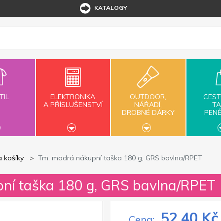
KATALOGY
TIL
ELEKTRONIKA
OUTDOOR,
CEST
A PŘÍSLUŠENSTVÍ
NÁŘADÍ,
TA
DROBNÉ DÁRKY
PEN
a košíky
Tm. modrá nákupní taška 180 g, GRS bavlna/RPET
pní taška 180 g, GRS bavlna/RPET
52,40 Kč
Cena: