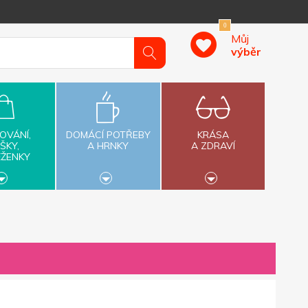
0
Můj
výběr
OVÁNÍ,
DOMÁCÍ POTŘEBY
KRÁSA
ŠKY,
A HRNKY
A ZDRAVÍ
ĚŽENKY