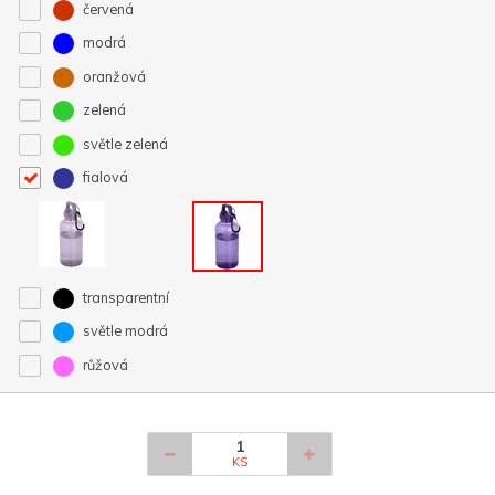
červená
modrá
oranžová
zelená
světle zelená
fialová
transparentní
světle modrá
růžová
KS