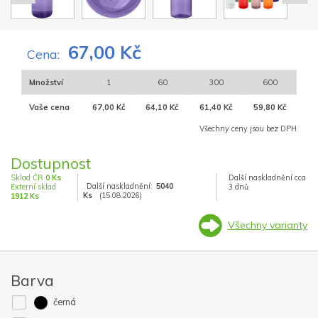
67,00 Kč
Cena:
Množství
1
60
300
600
Vaše cena
67,00 Kč
64,10 Kč
61,40 Kč
59,80 Kč
Všechny ceny jsou bez DPH
Dostupnost
Sklad ČR
0 Ks
Další naskladnění cca
Další naskladnění:
5040
Externí sklad
3 dnů
Ks
(15.08.2026)
1912 Ks
Všechny varianty
Barva
černá