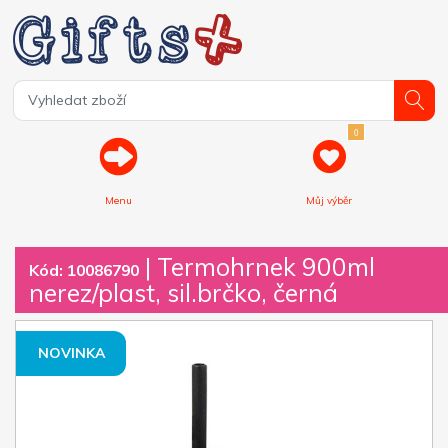
0
Menu
Můj výběr
| Termohrnek 900ml
Kód: 10086790
nerez/plast, sil.brčko, černá
NOVINKA