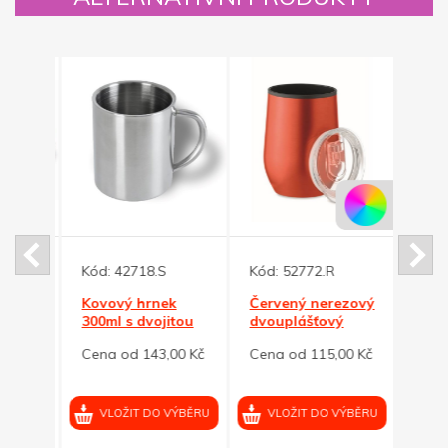
Kód:
42718.S
Kód:
52772.R
Kód:
Kovový hrnek
Červený nerezový
Zele
300ml s dvojitou
dvouplášťový
dvou
nou a
stěnou z nerez
hrnek 350ml
hrne
0 Kč
Cena od 143,00 Kč
Cena od 115,00 Kč
Cena
oceli
VÝBĚRU
VLOŽIT DO VÝBĚRU
VLOŽIT DO VÝBĚRU
VL