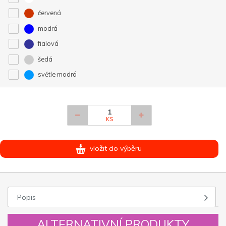
červená
modrá
fialová
šedá
světle modrá
KS
vložit do výběru
Popis
ALTERNATIVNÍ PRODUKTY