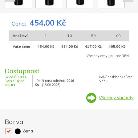
454,00 Kč
Cena:
Množství
1
10
50
100
Vaše cena
454,00 Kč
434,00 Kč
417,00 Kč
405,00 Kč
Všechny ceny jsou bez DPH
Dostupnost
Sklad ČR
0 Ks
Další naskladnění cca
Další naskladnění:
2016
Externí sklad
5 dnů
Ks
(15.09.2026)
868 Ks
Všechny varianty
Barva
černá