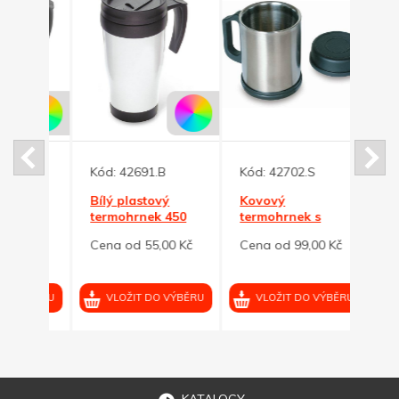
Kód:
42691.B
Kód:
42702.S
Kód:
vý
Bílý plastový
Kovový
Kovo
termohrnek 450
termohrnek s
300ml
em
ml s černým
dvojitou stěnou a
stěn
0 Kč
Cena od 55,00 Kč
Cena od 99,00 Kč
Cena
víčkem
víčkem
oceli
VÝBĚRU
VLOŽIT DO VÝBĚRU
VLOŽIT DO VÝBĚRU
VL