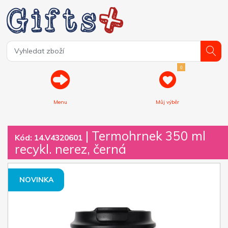
0
Menu
Můj výběr
| Termohrnek 350 ml
Kód: 14.V4320601
recykl. nerez, černá
NOVINKA