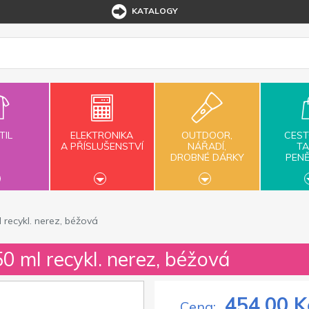
KATALOGY
TIL
ELEKTRONIKA
OUTDOOR,
CEST
A PŘÍSLUŠENSTVÍ
NÁŘADÍ,
TA
DROBNÉ DÁRKY
PEN
recykl. nerez, béžová
0 ml recykl. nerez, béžová
454,00 K
Cena: