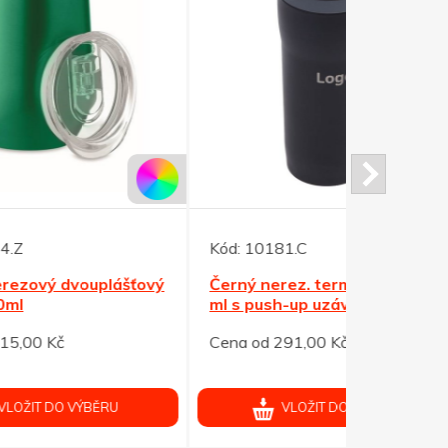
Kód:
10181.C
Kód:
MO65
ťový
Černý nerez. termohrnek 350
Černý ner
ml s push-up uzávěrem
s korkový
Cena od 291,00 Kč
Cena od 23
VLOŽIT DO VÝBĚRU
V