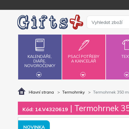
KALENDÁŘE,
PSACÍ POTŘEBY
TEX
DIÁŘE,
A KANCELÁŘ
NOVOROČENKY
Hlavní strana
Termohrnky
Termohrnek 350 ml 
| Termohrnek 35
Kód: 14.V4320619
NOVINKA