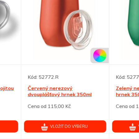
52772.R
Kód:
52774.Z
ený nerezový
Zelený nerezový dvoupláš
plášťový hrnek 350ml
hrnek 350ml
od 115,00 Kč
Cena od 115,00 Kč
VLOŽIT DO VÝBĚRU
VLOŽIT DO VÝBĚRU