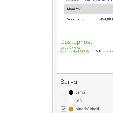
Množství
1
Vaše cena
454,00 
Dostupnost
Sklad ČR
0 Ks
Další naskla
Externí sklad
523 Ks
Barva
černá
bílá
přírodní, khaki