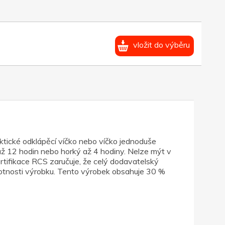
vložit do výběru
raktické odklápěcí víčko nebo víčko jednoduše
 až 12 hodin nebo horký až 4 hodiny. Nelze mýt v
rtifikace RCS zaručuje, že celý dodavatelský
motnosti výrobku. Tento výrobek obsahuje 30 %