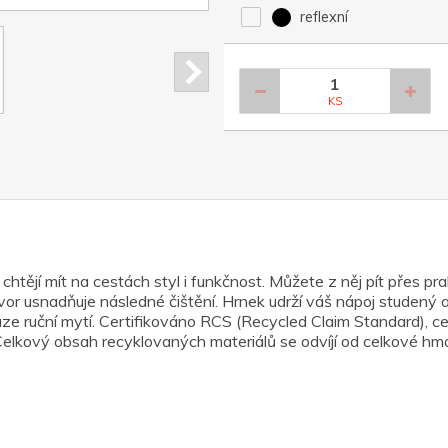
reflexní
KS
í chtějí mít na cestách styl i funkčnost. Můžete z něj pít přes p
tvor usnadňuje následné čištění. Hrnek udrží váš nápoj studený
ze ruční mytí. Certifikováno RCS (Recycled Claim Standard), ce
 Celkový obsah recyklovaných materiálů se odvíjí od celkové h