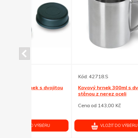
Kód:
42718.S
Kód:
 dvojitou
Kovový hrnek 300ml s dvojitou
Červ
stěnou z nerez oceli
dvou
Cena od 143,00 Kč
Cena 
ÝBĚRU
VLOŽIT DO VÝBĚRU