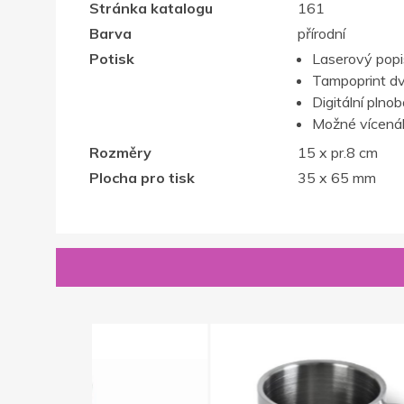
Stránka katalogu
161
Barva
přírodní
Potisk
Laserový popis,
Tampoprint d
Digitální plno
Možné vícenák
Rozměry
15 x pr.8 cm
Plocha pro tisk
35 x 65 mm