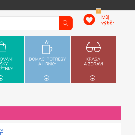
0
Můj
výběr
OVÁNÍ,
DOMÁCÍ POTŘEBY
KRÁSA
ŠKY,
A HRNKY
A ZDRAVÍ
ĚŽENKY
č