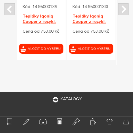
013M
Kód:
14.9500013S
Kód:
14.9500013XL
Kód:
14.9
iq
Tepláky Iqoniq
Tepláky Iqoniq
kl.
Cooper z recykl.
Cooper z recykl.
Tepl
M
bavlny šedé S
bavlny šedé XL
Coope
00 Kč
Cena od 753,00 Kč
Cena od 753,00 Kč
bavl
Cena
VÝBĚRU
VLOŽIT DO VÝBĚRU
VLOŽIT DO VÝBĚRU
VL
KATALOGY