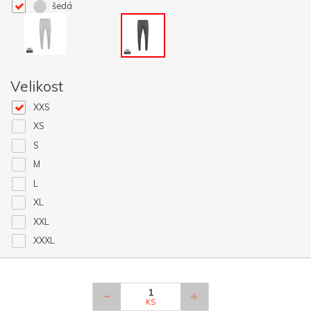
šedá
Velikost
XXS
XS
S
M
L
XL
XXL
XXXL
KS