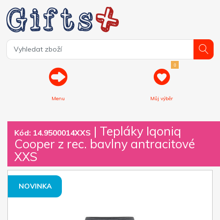
0
Menu
Můj výběr
| Tepláky Iqoniq
Kód: 14.9500014XXS
Cooper z rec. bavlny antracitové
XXS
NOVINKA