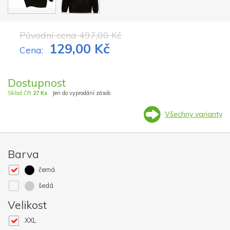
Původní cena 497,00 Kč
129,00 Kč
Cena:
Dostupnost
Sklad ČR
27 Ks
Jen do vyprodání zásob
Všechny varianty
Barva
černá
šedá
Velikost
XXL