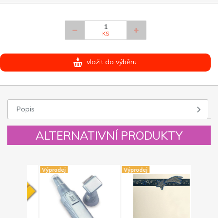
KS
vložit do výběru
Popis
ALTERNATIVNÍ PRODUKTY
Výprodej
Výprodej
Výprodej