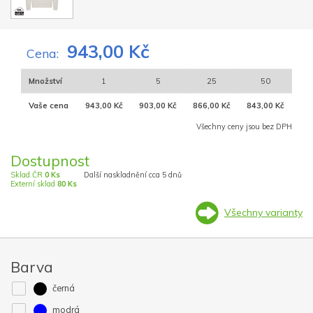
943,00 Kč
Cena:
Množství
1
5
25
50
Vaše cena
943,00 Kč
903,00 Kč
866,00 Kč
843,00 Kč
Všechny ceny jsou bez DPH
Dostupnost
Sklad ČR
0 Ks
Další naskladnění cca 5 dnů
Externí sklad
80 Ks
Všechny varianty
Barva
černá
modrá