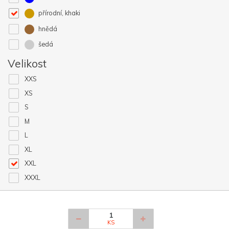
přírodní, khaki
hnědá
šedá
Velikost
XXS
XS
S
M
L
XL
XXL
XXXL
KS