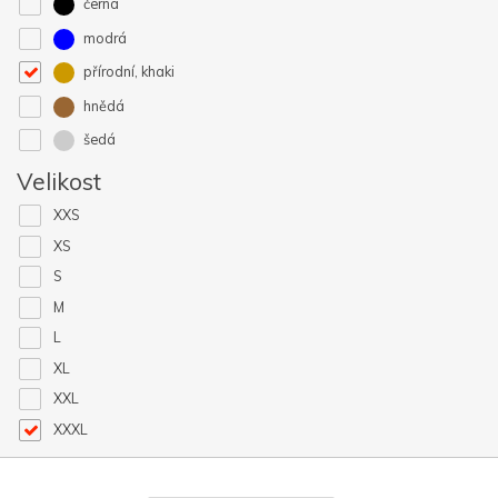
černá
modrá
přírodní, khaki
hnědá
šedá
Velikost
XXS
XS
S
M
L
XL
XXL
XXXL