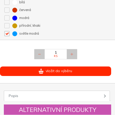
bílá
červená
modrá
přírodní, khaki
světle modrá
KS
vložit do výběru
Popis
ALTERNATIVNÍ PRODUKTY