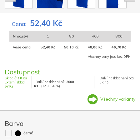
52,40 Kč
Cena:
Množství
1
80
400
800
Vaše cena
52,40 Kč
50,10 Kč
48,00 Kč
46,70 Kč
Všechny ceny jsou bez DPH
Dostupnost
Sklad ČR
0 Ks
Další naskladnění cca
Další naskladnění:
3000
Externí sklad
3 dnů
Ks
(12.09.2026)
57 Ks
Všechny varianty
Barva
černá