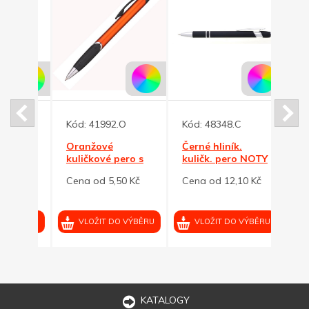
M
Kód:
41992.O
Kód:
48348.C
Kód:
ně
Oranžové
Černé hliník.
Trans
ové
kuličkové pero s
kuličk. pero NOTY
modr
metalízou VERA
SOFT se stylusem
pero
 Kč
Cena od 5,50 Kč
Cena od 12,10 Kč
Cena 
VÝBĚRU
VLOŽIT DO VÝBĚRU
VLOŽIT DO VÝBĚRU
VL
KATALOGY