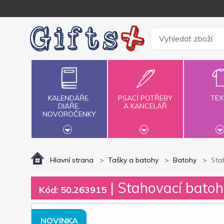
KALENDÁŘE,
PSACÍ POTŘEBY
TEX
DIÁŘE,
A KANCELÁŘ
NOVOROČENKY
Hlavní strana
Tašky a batohy
Batohy
Sta
| Stahovací bato
Kód: 50.263915
NOVINKA