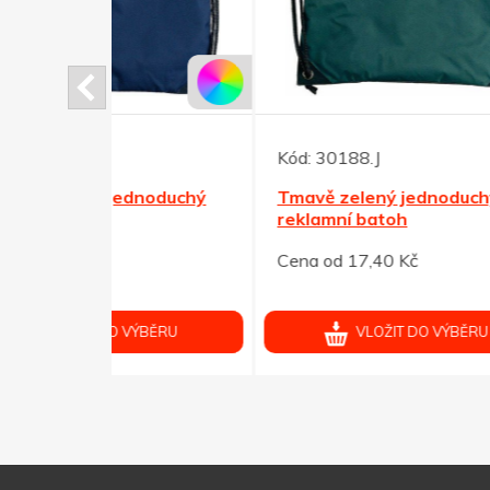
Kód:
30188.J
Kód:
noduchý
Tmavě zelený jednoduchý
Čern
reklamní batoh
190T
Cena od 17,40 Kč
Cena 
ÝBĚRU
VLOŽIT DO VÝBĚRU