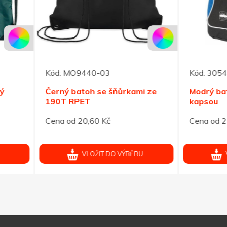
MO9440-03
Kód:
30541.M
ý batoh se šňůrkami ze
Modrý batoh s přední čer
 RPET
kapsou
od 20,60 Kč
Cena od 257,00 Kč
VLOŽIT DO VÝBĚRU
VLOŽIT DO VÝBĚRU