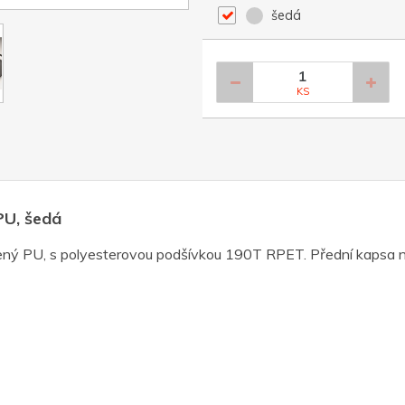
šedá
KS
PU, šedá
ný PU, s polyesterovou podšívkou 190T RPET. Přední kapsa n