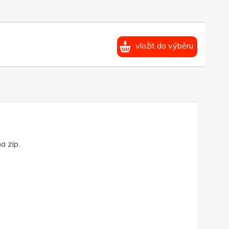
vložit do výběru
a zip.