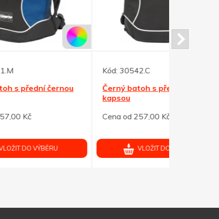
Kód:
30542.C
Kód:
30543
nou
Černý batoh s přední černou
Červený ba
kapsou
černou ka
Cena od 257,00 Kč
Cena od 25
VLOŽIT DO VÝBĚRU
V