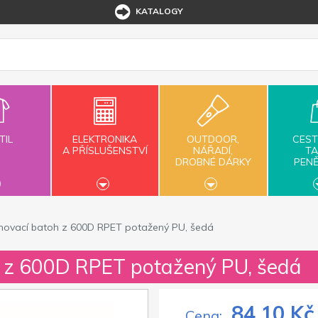
KATALOGY
TIL
ELEKTRONIKA
OUTDOOR,
CEST
A PŘÍSLUŠENSTVÍ
NÁŘADÍ,
TA
DROBNÉ DÁRKY
PEN
hovací batoh z 600D RPET potažený PU, šedá
h z 600D RPET potažený PU, šedá
84,10 Kč
Cena: