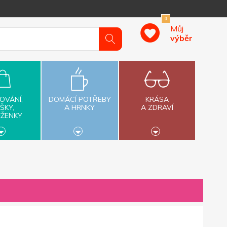
0
Můj
výběr
OVÁNÍ,
DOMÁCÍ POTŘEBY
KRÁSA
ŠKY,
A HRNKY
A ZDRAVÍ
ĚŽENKY