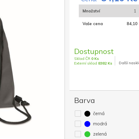
Množství
1
Vaše cena
84,10 
Dostupnost
Sklad ČR
0 Ks
Další naskl
Externí sklad
8382 Ks
Barva
černá
modrá
zelená