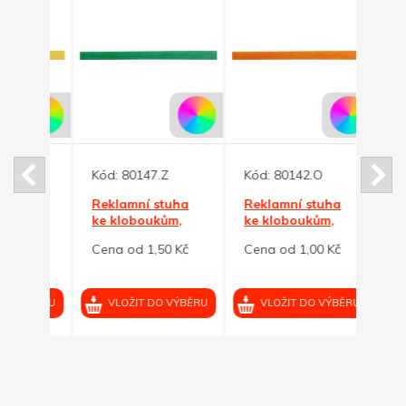
Kód:
80147.Z
Kód:
80142.O
Kód:
ha
Reklamní stuha
Reklamní stuha
Rekl
m,
ke kloboukům,
ke kloboukům,
ke k
zelená
oranžová
červ
 Kč
Cena od 1,50 Kč
Cena od 1,00 Kč
Cena 
VÝBĚRU
VLOŽIT DO VÝBĚRU
VLOŽIT DO VÝBĚRU
VL