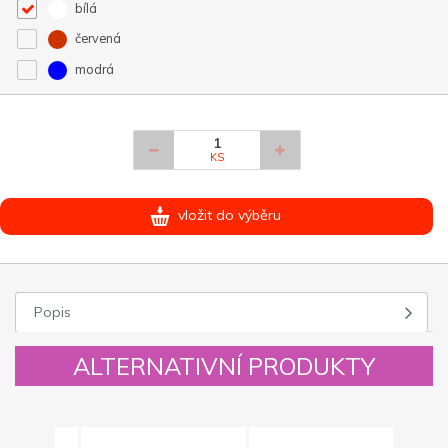
bílá
červená
modrá
KS
vložit do výběru
Popis
ALTERNATIVNÍ PRODUKTY