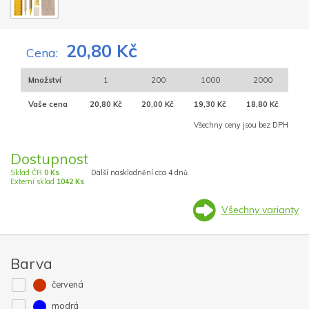
20,80 Kč
Cena:
Množství
1
200
1000
2000
Vaše cena
20,80 Kč
20,00 Kč
19,30 Kč
18,80 Kč
Všechny ceny jsou bez DPH
Dostupnost
Sklad ČR
0 Ks
Další naskladnění cca 4 dnů
Externí sklad
1042 Ks
Všechny varianty
Barva
červená
modrá