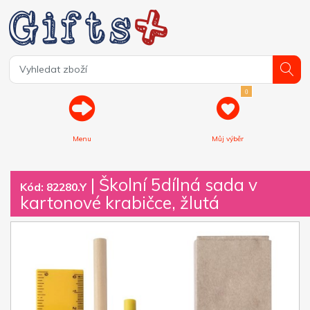
0
Menu
Můj výběr
| Školní 5dílná sada v
Kód: 82280.Y
kartonové krabičce, žlutá