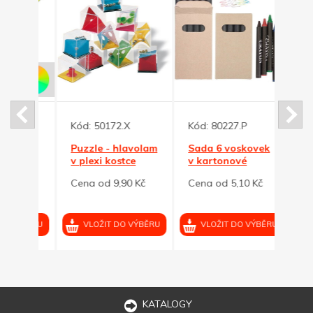
Kód:
50172.X
Kód:
80227.P
Kód:
í
Puzzle - hlavolam
Sada 6 voskovek
Bezp
a
v plexi kostce
v kartonové
delší
tkami
krabičce
pásk
 Kč
Cena od 9,90 Kč
Cena od 5,10 Kč
Cena 
se tř
VÝBĚRU
VLOŽIT DO VÝBĚRU
VLOŽIT DO VÝBĚRU
VL
KATALOGY