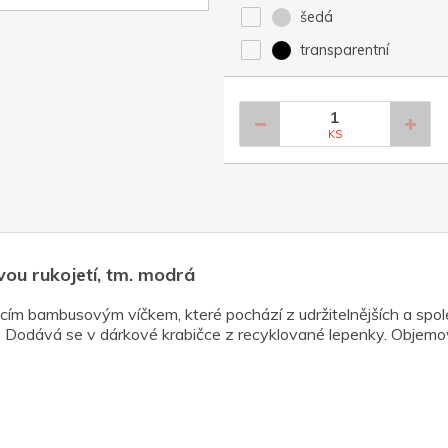
šedá
transparentní
KS
vou rukojetí, tm. modrá
ím bambusovým víčkem, které pochází z udržitelnějších a spol
 Dodává se v dárkové krabičce z recyklované lepenky. Objemov