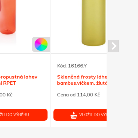
Kód:
16166.Y
Kód:
38597
ev
Skleněná frosty láhev 500ml s
Nerezová 
bambus.víčkem, žlutá
s vak. izol
Cena od 114,00 Kč
Cena od 24
VLOŽIT DO VÝBĚRU
V