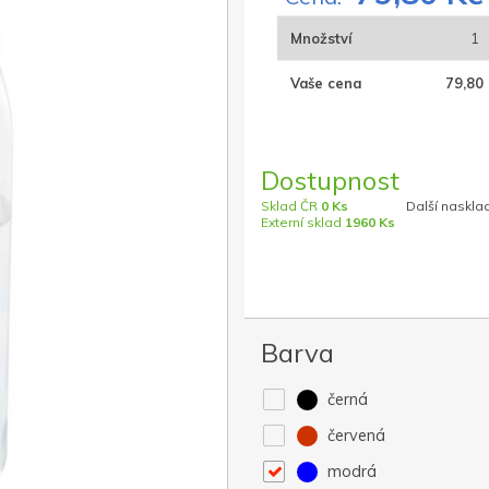
Množství
1
Vaše cena
79,80 
Dostupnost
Sklad ČR
0 Ks
Další naskla
Externí sklad
1960 Ks
Barva
černá
červená
modrá