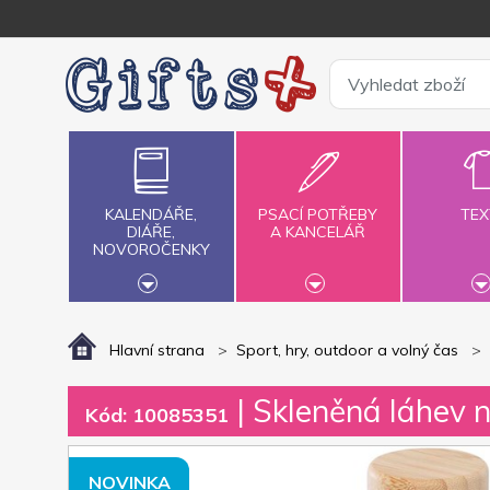
KALENDÁŘE,
PSACÍ POTŘEBY
TEX
DIÁŘE,
A KANCELÁŘ
NOVOROČENKY
Hlavní strana
Sport, hry, outdoor a volný čas
| Skleněná láhev n
Kód: 10085351
NOVINKA