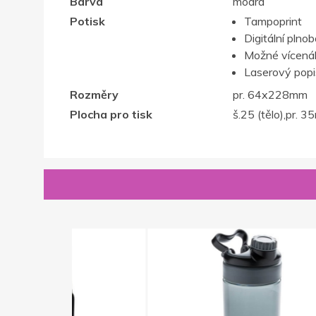
Barva
modrá
Potisk
Tampoprint
Digitální plno
Možné vícenák
Laserový popis,
Rozměry
pr. 64x228mm
Plocha pro tisk
š.25 (tělo),pr. 