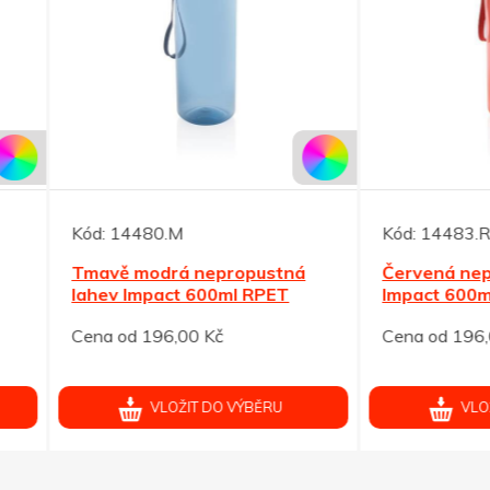
14480.M
Kód:
14483.R
ě modrá nepropustná
Červená nepropustná lah
v Impact 600ml RPET
Impact 600ml RPET
od 196,00 Kč
Cena od 196,00 Kč
VLOŽIT DO VÝBĚRU
VLOŽIT DO VÝBĚRU