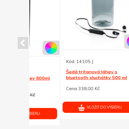
Kód:
14105.J
Kód:
Šedá tritanová láhev s
Tmav
bluetooth sluchátky 500 ml
lahe
ev 800ml
Cena 338,00 Kč
Cena 
Kč
VLOŽIT DO VÝBĚRU
ÝBĚRU