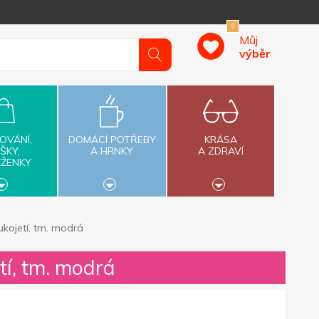
0
Můj
výběr
OVÁNÍ,
DOMÁCÍ POTŘEBY
KRÁSA
ŠKY,
A HRNKY
A ZDRAVÍ
ĚŽENKY
ukojetí, tm. modrá
tí, tm. modrá