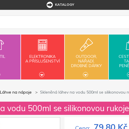
KATALOGY
TIL
ELEKTRONIKA
OUTDOOR,
CEST
A PŘÍSLUŠENSTVÍ
NÁŘADÍ,
TA
DROBNÉ DÁRKY
PEN
Láhve na nápoje
Skleněná láhev na vodu 500ml se silikonovou r
a vodu 500ml se silikonovou rukoje
79,80 Kč
Cena: