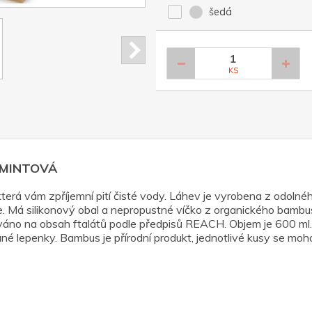
šedá
KS
m, MINTOVÁ
terá vám zpříjemní pití čisté vody. Láhev je vyrobena z odolné
e. Má silikonový obal a nepropustné víčko z organického bam
ováno na obsah ftalátů podle předpisů REACH. Objem je 600 ml. 
 lepenky. Bambus je přírodní produkt, jednotlivé kusy se mohou