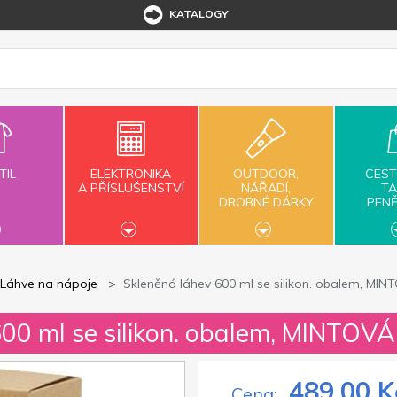
KATALOGY
TIL
ELEKTRONIKA
OUTDOOR,
CEST
A PŘÍSLUŠENSTVÍ
NÁŘADÍ,
TA
DROBNÉ DÁRKY
PEN
Láhve na nápoje
Skleněná láhev 600 ml se silikon. obalem, MIN
600 ml se silikon. obalem, MINTOVÁ
489,00 K
Cena: