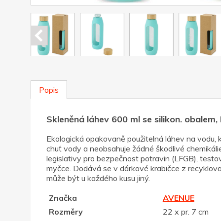
Popis
Skleněná láhev 600 ml se silikon. obale
Ekologická opakovaně použitelná láhev na vodu, k
chuť vody a neobsahuje žádné škodlivé chemikáli
legislativy pro bezpečnost potravin (LFGB), test
myčce. Dodává se v dárkové krabičce z recyklované
může být u každého kusu jiný.
Značka
AVENUE
Rozměry
22 x pr. 7 cm