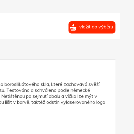
vložit do výběru
ho borosilikátového skla, které zachovává svěží
busu. Testováno a schváleno podle německé
Netištěnou po sejmutí obalu a víčka lze mýt v
 lišit v barvě, taktéž odstín vylaserovaného loga