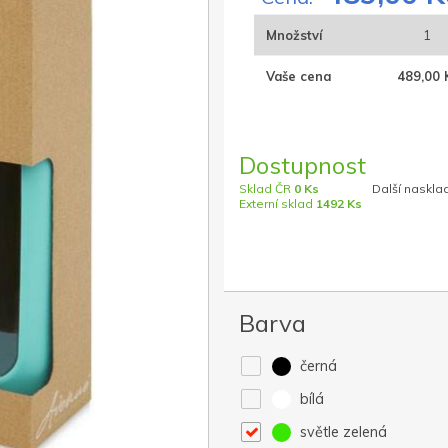
Množství
1
Vaše cena
489,00 
Dostupnost
Sklad ČR
0 Ks
Další naskla
Externí sklad
1492 Ks
Barva
černá
bílá
světle zelená