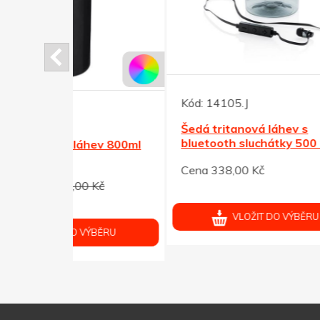
Kód:
14105.J
Kód:
Šedá tritanová láhev s
Tmav
bluetooth sluchátky 500 ml
lahe
ev 800ml
Cena 338,00 Kč
Cena 
Kč
VLOŽIT DO VÝBĚRU
ÝBĚRU