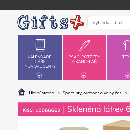
KALENDÁŘE,
PSACÍ POTŘEBY
TEX
DIÁŘE,
A KANCELÁŘ
NOVOROČENKY
Hlavní strana
Sport, hry, outdoor a volný čas
| Skleněná láhev 
Kód: 10066662