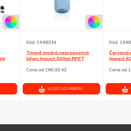
14480.M
Kód:
14483.R
ě modrá nepropustná
Červená nepropustná lah
v Impact 600ml RPET
Impact 600ml RPET
od 196,00 Kč
Cena od 196,00 Kč
VLOŽIT DO VÝBĚRU
VLOŽIT DO VÝBĚRU