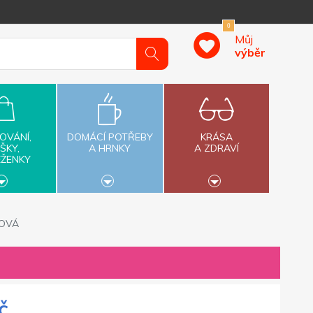
0
Můj
výběr
OVÁNÍ,
DOMÁCÍ POTŘEBY
KRÁSA
ŠKY,
A HRNKY
A ZDRAVÍ
ĚŽENKY
TOVÁ
č