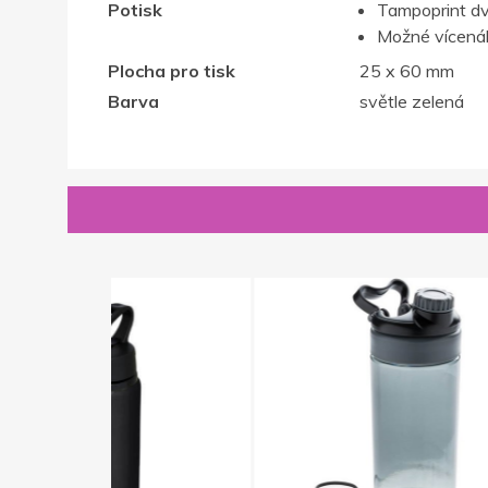
Potisk
Tampoprint d
Možné vícenák
Plocha pro tisk
25 x 60 mm
Barva
světle zelená