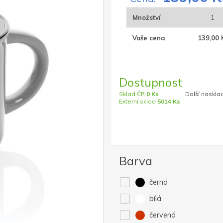
Množství
1
Vaše cena
139,00 
Dostupnost
Sklad ČR
0 Ks
Další naskla
Externí sklad
5014 Ks
Barva
černá
bílá
červená