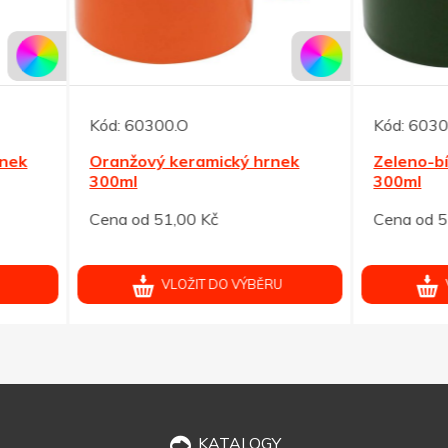
60300.O
Kód:
60301.Z
žový keramický hrnek
Zeleno-bílý keramický hr
l
300ml
od 51,00 Kč
Cena od 51,00 Kč
VLOŽIT DO VÝBĚRU
VLOŽIT DO VÝBĚRU
KATALOGY