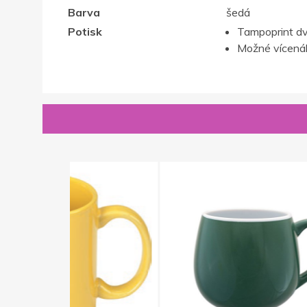
Barva
šedá
Potisk
Tampoprint d
Možné vícenák