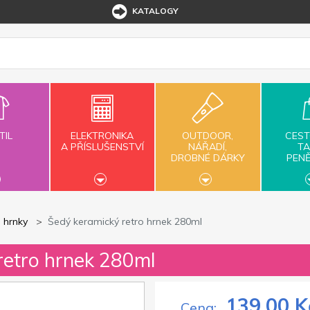
KATALOGY
TIL
ELEKTRONIKA
OUTDOOR,
CEST
A PŘÍSLUŠENSTVÍ
NÁŘADÍ,
TA
DROBNÉ DÁRKY
PEN
 hrnky
Šedý keramický retro hrnek 280ml
retro hrnek 280ml
139,00 K
Cena: