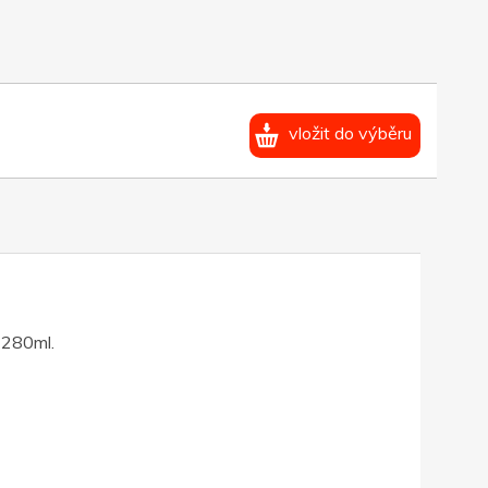
vložit do výběru
 280ml.