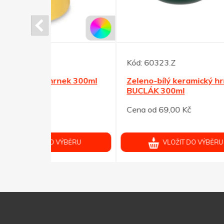
Kód:
60323.Z
Kód:
ek 300ml
Zeleno-bílý keramický hrnek
Oran
BUCLÁK 300ml
300m
Cena od 69,00 Kč
Cena 
ÝBĚRU
VLOŽIT DO VÝBĚRU