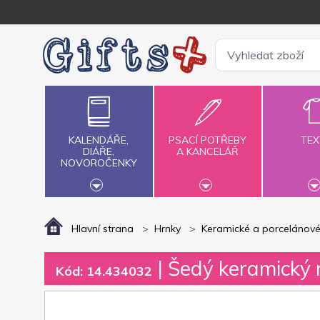
KALENDÁŘE,
PSACÍ POTŘEBY
TEX
DIÁŘE,
A KANCELÁŘ
NOVOROČENKY
Hlavní strana
Hrnky
Keramické a porcelánové
| Šedý keramický 
Kód: 14.434032