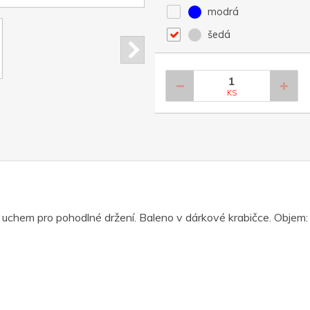
modrá
šedá
KS
 uchem pro pohodlné držení. Baleno v dárkové krabičce. Objem: