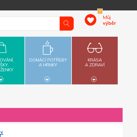
0
Můj
výběr
OVÁNÍ,
DOMÁCÍ POTŘEBY
KRÁSA
ŠKY,
A HRNKY
A ZDRAVÍ
ĚŽENKY
č