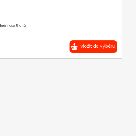
dnění cca 5 dnů
vložit do výběru