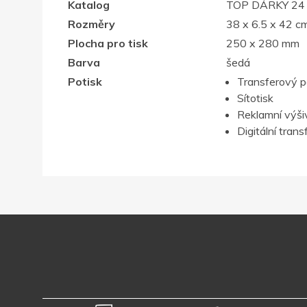
Katalog
TOP DÁRKY 24
Rozměry
38 x 6.5 x 42 c
Plocha pro tisk
250 x 280 mm
Barva
šedá
Potisk
Transferový p
Sítotisk
Reklamní výši
Digitální trans