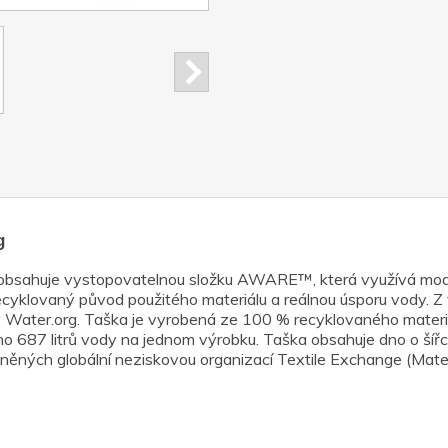
g
t obsahuje vystopovatelnou složku AWARE™, která využívá mod
 recyklovaný původ použitého materiálu a reálnou úsporu vody.
vy Water.org. Taška je vyrobená ze 100 % recyklovaného mater
no 687 litrů vody na jednom výrobku. Taška obsahuje dno o ší
ěných globální neziskovou organizací Textile Exchange (Mate