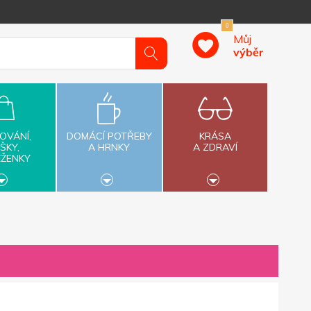
0
Můj
výběr
OVÁNÍ,
DOMÁCÍ POTŘEBY
KRÁSA
ŠKY,
A HRNKY
A ZDRAVÍ
ĚŽENKY