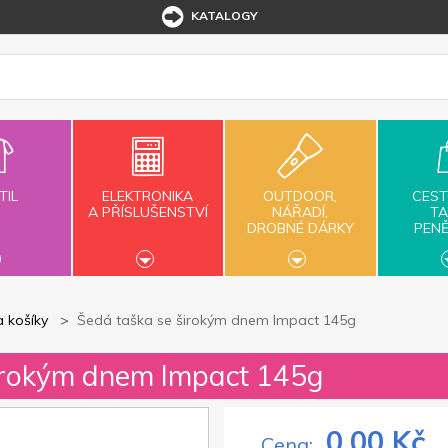
KATALOGY
TIL
ELEKTRONIKA
OUTDOOR,
CEST
A PŘÍSLUŠENSTVÍ
NÁŘADÍ,
TA
DROBNÉ DÁRKY
PEN
a košíky
Šedá taška se širokým dnem Impact 145g
širokým dnem Impact 145g
0,00 Kč
Cena: