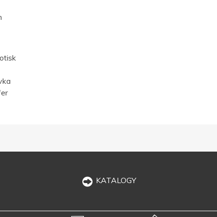
m
otisk
vka
fer
KATALOGY