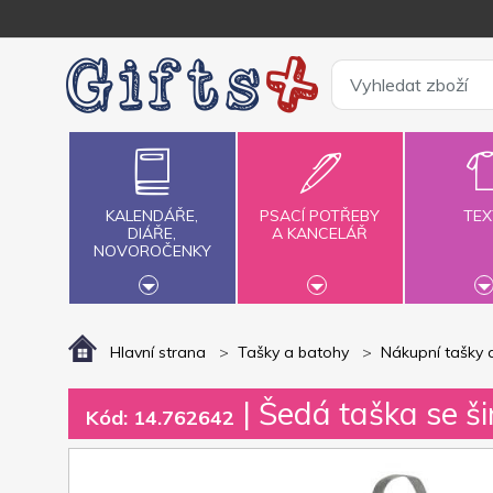
KALENDÁŘE,
PSACÍ POTŘEBY
TEX
DIÁŘE,
A KANCELÁŘ
NOVOROČENKY
Hlavní strana
Tašky a batohy
Nákupní tašky 
| Šedá taška se 
Kód: 14.762642