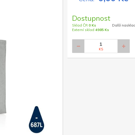
Dostupnost
Sklad ČR
0 Ks
Další naskla
Externí sklad
4985 Ks
KS