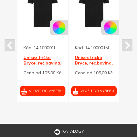
013XL
Kód:
14.100001L
Kód:
14.100001M
Kód:
Unisex tričko
Unisex tričko
Unise
vlna,
Bryce, rec.bavlna,
Bryce, rec.bavlna,
Bryce
černé L
černé M
čern
00 Kč
Cena od 105,00 Kč
Cena od 105,00 Kč
Cena
VÝBĚRU
VLOŽIT DO VÝBĚRU
VLOŽIT DO VÝBĚRU
VL
KATALOGY