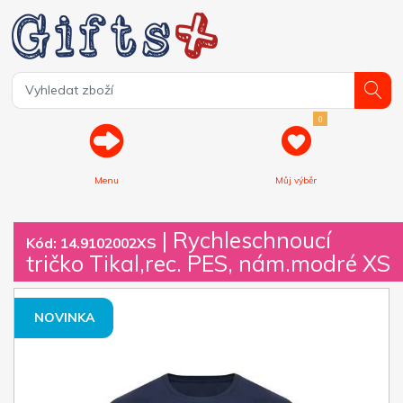
0
Menu
Můj výběr
| Rychleschnoucí
Kód: 14.9102002XS
tričko Tikal,rec. PES, nám.modré XS
NOVINKA